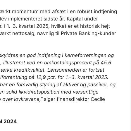
tærkt momentum med afsæt i en robust indtjening
ev implementeret sidste år. Kapital under
 i 1.-3. kvartal 2025, hvilket er et historisk højt
tærkt nettosalg, navnlig til Private Banking-kunder
 skyldtes en god indtjening i kerneforretningen og
, illustreret ved en omkostningsprocent på 45,6
stærke kreditkvalitet. Lønsomheden er fortsat
lforrentning på 12,9 pct. for 1.-3. kvartal 2025.
ar en forsvarlig styring af aktiver og passiver, og
 en solid likviditetsposition med væsentlige
ke over lovkravene,”
siger finansdirektør Cecile
tal 2024