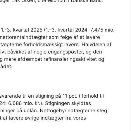
 siger Las Olsen, cheføkonom i Danske Bank.
 1.-3. kvartal 2025 (1.-3. kvartal 2024: 7.475 mio.
 nettorenteindtægter som følge af et lavere
dtægterne forholdsmæssigt lavere. Halvdelen af
itivt påvirket af nogle engangsposter, og den
g mere afdæmpet refinansieringsaktivitet og
rådet.
varende til en stigning på 11 pct. i forhold til
4: 6.686 mio. kr.). Stigningen skyldtes
ivninger på udlån. Nettogebyrindtægterne steg
 af lavere øvrige indtægter fra vores