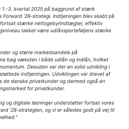
for 1.-3. kvartal 2025 på baggrund af stærk
res Forward ’28-strategi. Indtjeningen blev skabt på
fortsat stærke nettogebyrindtægter, effektiv
ngsniveau takket være udlånsporteføljens stærke
kunder og større markedsandele på
e bag væksten i både udlån og indlån, hvilket
 momentum. Desuden var der en solid udvikling i
støttede indtjeningen. Udviklingen var drevet af
hos de danske privatkunder og dermed også en
ingsmarked for privatkunder.
ng og digitale løsninger understøtter fortsat vores
ard ’28-strategien, og vi er således godt på vej til
helhed.”