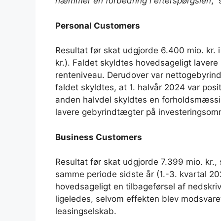
hæmmer en forbedring i efterspørgslen
,”
Personal Customers
Resultat før skat udgjorde 6.400 mio. kr. i
kr.). Faldet skyldtes hovedsageligt lavere
renteniveau. Derudover var nettogebyrin
faldet skyldtes, at 1. halvår 2024 var pos
anden halvdel skyldtes en forholdsmæssi
lavere gebyrindtægter på investeringsom
Business Customers
Resultat før skat udgjorde 7.399 mio. kr., s
samme periode sidste år (1.-3. kvartal 202
hovedsageligt en tilbageførsel af nedskr
ligeledes, selvom effekten blev modsvaret
leasingselskab.