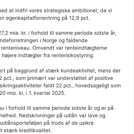
med at indfri vores strategiske ambitioner, da vi
 egenkapitalforrentning på 12,9 pct.
,2 mia. kr. i forhold til samme periode sidste år,
undeforretningen i Norge og faldende
e renteniveau. Omvendt var renteindtægterne
g højere indtægter fra renterisikostyring.
rt på baggrund af stærk kundeaktivitet, mens der
2 pct., som primært var understøttet af positive
ikringsaktiviteter faldt 22 pct., hovedsageligt som
0 mio. kr. i 1. kvartal 2025.
au i forhold til samme periode sidste år og er på
 helhed. Nedskrivninger på udlån var lave og
t udlånsporteføljen på trods af de usikre
 stærk kreditkvalitet.