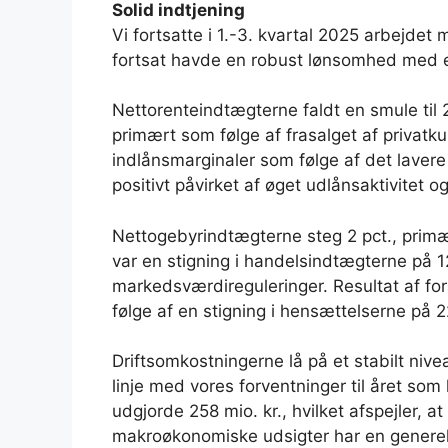
Solid indtjening
Vi fortsatte i 1.-3. kvartal 2025 arbejdet 
fortsat havde en robust lønsomhed med en
Nettorenteindtægterne faldt en smule til 27
primært som følge af frasalget af privatk
indlånsmarginaler som følge af det laver
positivt påvirket af øget udlånsaktivitet o
Nettogebyrindtægterne steg 2 pct., primæ
var en stigning i handelsindtægterne på 1
markedsværdireguleringer. Resultat af fors
følge af en stigning i hensættelserne på 22
Driftsomkostningerne lå på et stabilt nive
linje med vores forventninger til året som
udgjorde 258 mio. kr., hvilket afspejler, a
makroøkonomiske udsigter har en generelt