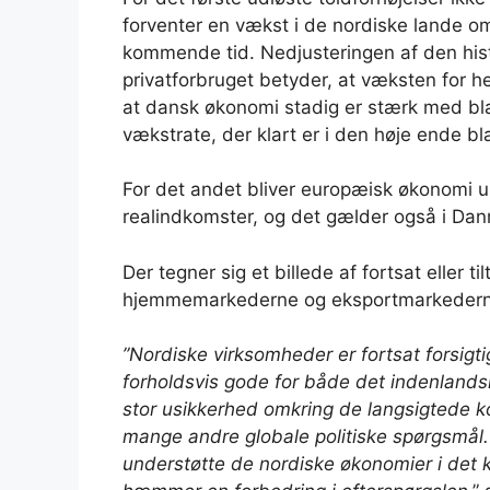
forventer en vækst i de nordiske lande omk
kommende tid. Nedjusteringen af den his
privatforbruget betyder, at væksten for h
at dansk økonomi stadig er stærk med bla
vækstrate, der klart er i den høje ende b
For det andet bliver europæisk økonomi un
realindkomster, og det gælder også i Da
Der tegner sig et billede af fortsat eller 
hjemmemarkederne og eksportmarkedern
”Nordiske virksomheder er fortsat forsigtig
forholdsvis gode for både det indenland
stor usikkerhed omkring de langsigtede k
mange andre globale politiske spørgsmål.
understøtte de nordiske økonomier i det k