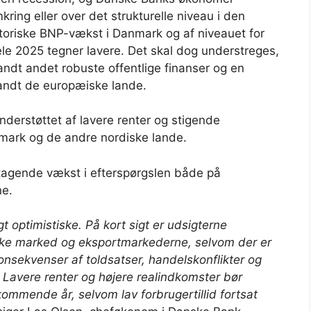
ring eller over det strukturelle niveau i den
toriske BNP-vækst i Danmark og af niveauet for
ele 2025 tegner lavere. Det skal dog understreges,
ndt andet robuste offentlige finanser og en
landt de europæiske lande.
derstøttet af lavere renter og stigende
nmark og de andre nordiske lande.
tiltagende vækst i efterspørgslen både på
e.
t optimistiske. På kort sigt er udsigterne
ske marked og eksportmarkederne, selvom der er
onsekvenser af toldsatser, handelskonflikter og
 Lavere renter og højere realindkomster bør
ommende år, selvom lav forbrugertillid fortsat