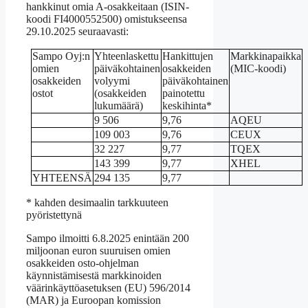
hankkinut omia A-osakkeitaan (ISIN-
koodi FI4000552500) omistukseensa
29.10.2025 seuraavasti:
Sampo Oyj:n
Yhteenlaskettu
Hankittujen
Markkinapaikka
omien
päiväkohtainen
osakkeiden
(MIC-koodi)
osakkeiden
volyymi
päiväkohtainen
ostot
(osakkeiden
painotettu
lukumäärä)
keskihinta*
9 506
9,76
AQEU
109 003
9,76
CEUX
32 227
9,77
TQEX
143 399
9,77
XHEL
YHTEENSÄ
294 135
9,77
* kahden desimaalin tarkkuuteen
pyöristettynä
Sampo ilmoitti 6.8.2025 enintään 200
miljoonan euron suuruisen omien
osakkeiden osto-ohjelman
käynnistämisestä markkinoiden
väärinkäyttöasetuksen (EU) 596/2014
(MAR) ja Euroopan komission