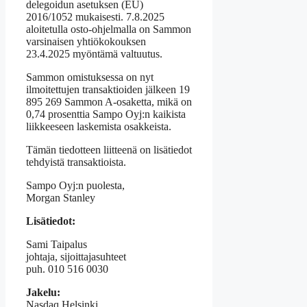
delegoidun asetuksen (EU)
2016/1052 mukaisesti. 7.8.2025
aloitetulla osto-ohjelmalla on Sammon
varsinaisen yhtiökokouksen
23.4.2025 myöntämä valtuutus.
Sammon omistuksessa on nyt
ilmoitettujen transaktioiden jälkeen 19
895 269 Sammon A-osaketta, mikä on
0,74 prosenttia Sampo Oyj:n kaikista
liikkeeseen laskemista osakkeista.
Tämän tiedotteen liitteenä on lisätiedot
tehdyistä transaktioista.
Sampo Oyj:n puolesta,
Morgan Stanley
Lisätiedot:
Sami Taipalus
johtaja, sijoittajasuhteet
puh. 010 516 0030
Jakelu:
Nasdaq Helsinki