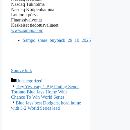
Nasdaq Tukholma
Nasdaq Kööpenhamina
Lontoon pörssi
Finanssivalvonta
Keskeiset tiedotusvälineet
www.sampo.com
Sampo_share_buyback_29_10_2025
Source link
Categories
Uncategorized
Trey Yesavage’s Big Outing Sends
Toronto Blue Jays Home With
Chance To Win World Series
Blue Jays best Dodgers, head home
with 3-2 World Series lead