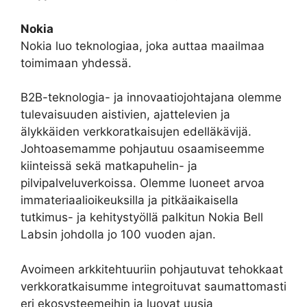
Nokia
Nokia luo teknologiaa, joka auttaa maailmaa
toimimaan yhdessä.
B2B-teknologia- ja innovaatiojohtajana olemme
tulevaisuuden aistivien, ajattelevien ja
älykkäiden verkkoratkaisujen edelläkävijä.
Johtoasemamme pohjautuu osaamiseemme
kiinteissä sekä matkapuhelin- ja
pilvipalveluverkoissa. Olemme luoneet arvoa
immateriaalioikeuksilla ja pitkäaikaisella
tutkimus- ja kehitystyöllä palkitun Nokia Bell
Labsin johdolla jo 100 vuoden ajan.
Avoimeen arkkitehtuuriin pohjautuvat tehokkaat
verkkoratkaisumme integroituvat saumattomasti
eri ekosysteemeihin ja luovat uusia