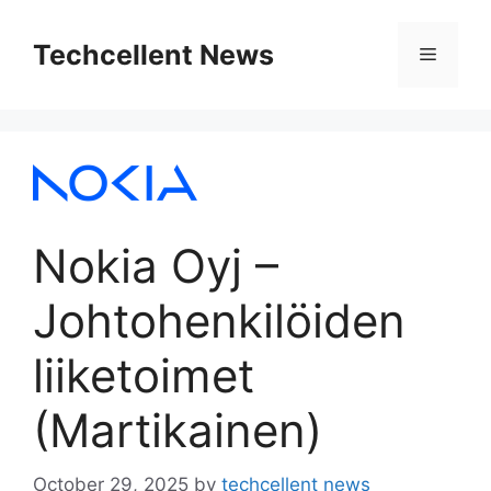
Skip
to
Techcellent News
Menu
content
Nokia Oyj –
Johtohenkilöiden
liiketoimet
(Martikainen)
October 29, 2025
by
techcellent news