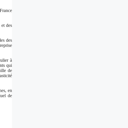
 France
 et des
les des
reprise
ulier à
nts qui
ille de
sticité
nes, en
tuel de