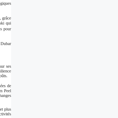
égiques
, grâce
ski qui
ns pour
e Dubar
sur ses
ilience
oûts.
lées de
am Peel
changes
et plus
tivités