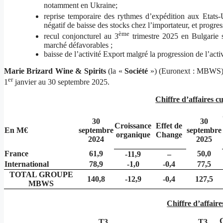
notamment en Ukraine;
reprise temporaire des rythmes d’expédition aux Etats-
négatif de baisse des stocks chez l’importateur, et progr
ème
recul conjoncturel au 3
trimestre 2025 en Bulgarie 
marché défavorables ;
baisse de l’activité Export malgré la progression de l’act
Marie Brizard Wine & Spirits
(la «
Société
») (Euronext : MBWS) a
er
1
janvier au 30 septembre 2025.
Chiffre d’affaires 
30
30
Croissance
Effet de
En M€
septembre
septembre
organique
Change
2024
2025
France
61,9
50,0
-11,9
–
International
78,9
-1,0
-0,4
77,5
TOTAL GROUPE
140,8
-12,9
-0,4
127,5
MBWS
Chiffre d’affaire
C
T3
T3