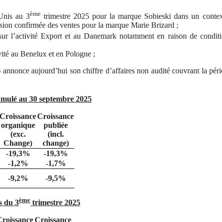
ème
Unis au 3
trimestre 2025 pour la marque Sobieski dans un contex
ession confirmée des ventes pour la marque Marie Brizard ;
sur l’activité Export et au Danemark notamment en raison de condit
ivité au Benelux et en Pologne ;
nnonce aujourd’hui son chiffre d’affaires non audité couvrant la pér
cumulé au 30 septembre 2025
Croissance
Croissance
organique
publiée
(exc.
(incl.
Change)
change)
-19,3%
-19,3%
-1,2%
-1,7%
-9,2%
-9,5%
ème
s du 3
trimestre 2025
roissance
Croissance