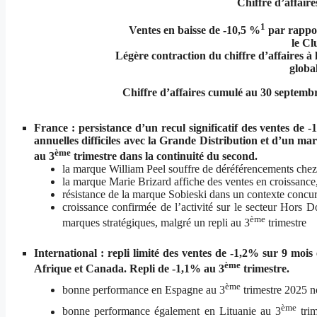
Chiffre d’affaire
1
Ventes en baisse de -10,5 %
par rappo
le Cl
Légère contraction du chiffre d’affaires à
globa
Chiffre d’affaires cumulé au 30 septemb
France :
persistance d’un recul significatif des ventes d
annuelles difficiles avec la Grande Distribution et d’un ma
ème
au 3
trimestre dans la continuité du second.
la marque William Peel souffre de déréférencements chez c
la marque Marie Brizard affiche des ventes en croissance,
résistance de la marque Sobieski dans un contexte concurr
croissance confirmée de l’activité sur le secteur Hors
ème
marques stratégiques, malgré un repli au 3
trimestre
International : repli limité des ventes de -1,2% sur 9 mois
ème
Afrique et Canada. Repli de -1,1% au 3
trimestre.
ème
bonne performance en Espagne au 3
trimestre 2025 no
ème
bonne performance également en Lituanie au 3
trim