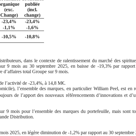
organique
publiée
(exc.
(incl.
Change)
change)
-23,4%
-23,4%
-1,1%
-1,6%
-10,5%
-10,8%
stributeurs, dans le contexte de ralentissement du marché des spiritu
M€ sur 9 mois au 30 septembre 2025, en baisse de -19,3% par rappor
 d’affaires total Groupe sur 9 mois.
e l’activité de -23,4%, à 14,8 M€.
micile), l’ensemble des marques, en particulier William Peel, est en r
oujours de l’apport des nouveaux référencements d’innovations et d’u
r 9 mois pour l’ensemble des marques du portefeuille, mais sont to
ande Distribution.
 9 mois 2025, en légère diminution de -1,2% par rapport au 30 septembre