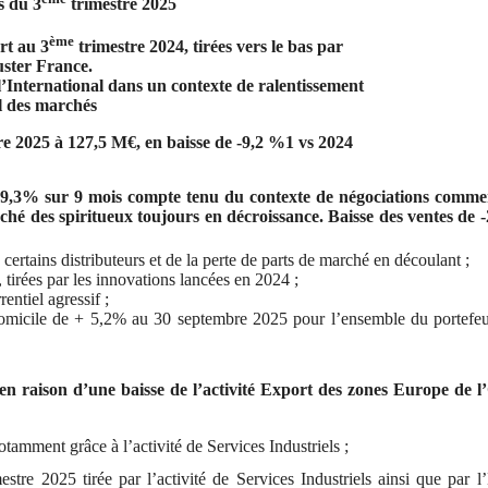
s du 3
trimestre 2025
ème
rt au 3
trimestre 2024, tirées vers le bas par
uster France.
 l’International dans un contexte de ralentissement
l des marchés
re 2025 à 127,5 M€, en baisse de -9,2 %1 vs 2024
e -19,3% sur 9 mois compte tenu du contexte de négociations comme
rché des spiritueux toujours en décroissance. Baisse des ventes de
ertains distributeurs et de la perte de parts de marché en découlant ;
 tirées par les innovations lancées en 2024 ;
entiel agressif ;
 Domicile de + 5,2% au 30 septembre 2025 pour l’ensemble du portefeu
 en raison d’une baisse de l’activité Export des zones Europe de l
tamment grâce à l’activité de Services Industriels ;
estre 2025 tirée par l’activité de Services Industriels ainsi que par l