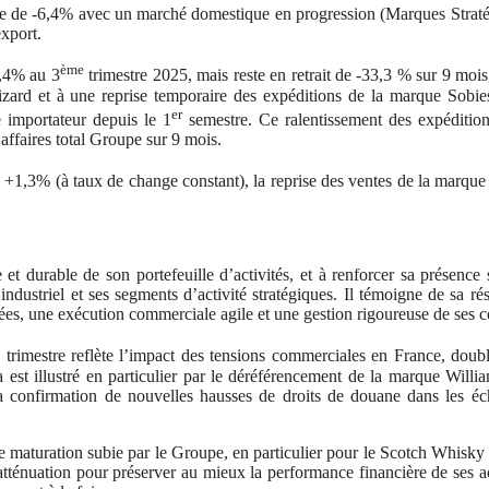
sse de -6,4% avec un marché domestique en progression (Marques Strat
export.
ème
6,4% au 3
trimestre 2025, mais reste en retrait de -33,3 % sur 9 mois
ard et à une reprise temporaire des expéditions de la marque Sobie
er
e importateur depuis le 1
semestre. Ce ralentissement des expéditio
affaires total Groupe sur 9 mois.
 +1,3% (à taux de change constant), la reprise des ventes de la marqu
et durable de son portefeuille d’activités, et à renforcer sa présence 
dustriel et ses segments d’activité stratégiques. Il témoigne de sa rés
ées, une exécution commerciale agile et une gestion rigoureuse de ses c
e
trimestre reflète l’impact des tensions commerciales en France, doub
a est illustré en particulier par le déréférencement de la marque Willi
r la confirmation de nouvelles hausses de droits de douane dans les é
n de maturation subie par le Groupe, en particulier pour le Scotch Whisky 
énuation pour préserver au mieux la performance financière de ses ac