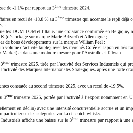
ème
sse de -1,1% par rapport au 3
trimestre 2024.
ème
ffaires en recul de -18,8 % au 3
trimestre qui accentue le repli déjà c
és :
ls que les DOM-TOM et l’Italie, une croissance confirmée en Belgique, 
ue UK (déstockage sur marque Marie Brizard) et Allemagne ;
par de bons développements sur la marque William Peel ;
un volume d’activité faible), avec les marchés Corée et Japon en très for
o Market) et dans une moindre mesure pour l’Australie et Taïwan.
ème
 3
trimestre 2025, tirée par l’activité des Services Industriels qui pr
l’activité des Marques Internationales Stratégiques, après une forte cro
ventes constatée au second trimestre 2025, avec un recul de -19,5%.
ème
au 3
trimestre 2025, portée par l’activité à l’export notamment en U
ellement en déclin) avec une intensité concurrentielle accrue et un imp
n particulier sur les catégories vodka et scotch whisky.
ème
Industriels affiche une baisse sur le 3
trimestre par rapport à une a