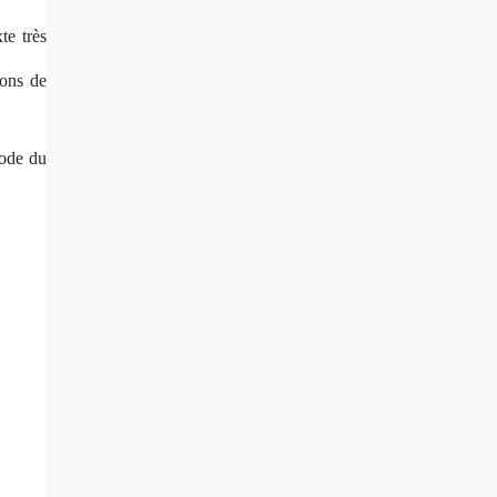
te très
ions de
iode du