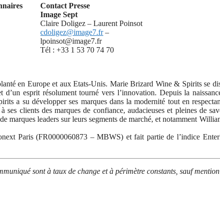
nnaires
Contact Presse
Image Sept
Claire Doligez – Laurent Poinsot
cdoligez@image7.fr
–
lpoinsot@image7.fr
Tél : +33 1 53 70 74 70
lanté en Europe et aux Etats-Unis. Marie Brizard Wine & Spirits se di
t d’un esprit résolument tourné vers l’innovation. Depuis la naissanc
its a su développer ses marques dans la modernité tout en respectan
à ses clients des marques de confiance, audacieuses et pleines de sav
 de marques leaders sur leurs segments de marché, et notamment Willia
ronext Paris (FR0000060873 – MBWS) et fait partie de l’indice Ent
ommuniqué sont à taux de change et à périmètre constants, sauf mention