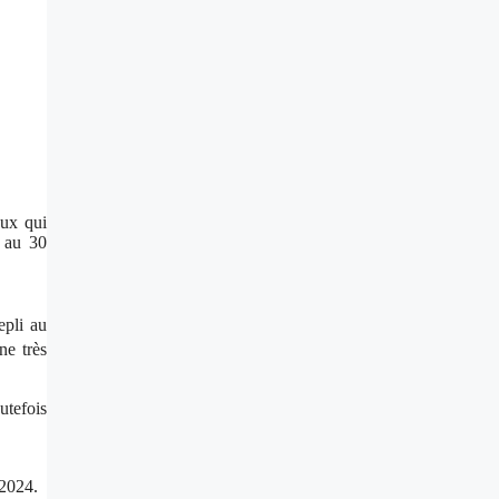
eux qui
t au 30
epli au
ne très
utefois
 2024.