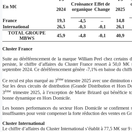
Croissance
Effet de
En M€
2024
organique
Change
2025
France
19,3
14,8
-4,5
–
International
26,5
-0,3
-0,1
26,1
TOTAL GROUPE
45,9
-4,8
-0,1
40,9
MBWS
Cluster France
Suite au déréférencement de la marque William Peel chez certains di
persiste, le chiffre d’affaires du Cluster France ressort à 50,0 
septembre 2024. Ce déréférencement génère -7,1% en baisse du chiffre
ème
Ce recul est plus marqué au 3
trimestre 2025 avec une diminution d
Sur les deux circuits de distribution (Grande Distribution et Hors Do
ème
3
trimestre 2025, à l’exception de Marie Brizard qui bénéficie t
bonne dynamique en Hors Domicile.
Les bonnes performances du secteur Hors Domicile se confirment su
insuffisantes pour venir compenser la forte réduction des ventes en Gr
Cluster International
Le chiffre d’affaires du Cluster International s’établit à 77,5 M€ sur