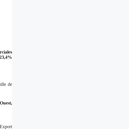
rciales
 -23,4%
ille de
’Ouest,
’Export