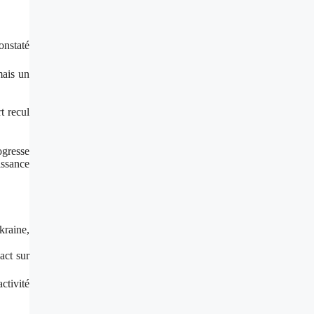
onstaté
mais un
t recul
ogresse
issance
kraine,
act sur
ctivité