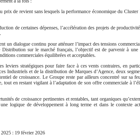
rnent à la fois :
du prix de revient sans lesquels la performance économique du Cluster
duction de certaines dépenses, l’accélération des projets de productivité
.
ient un dialogue continu pour atténuer l’impact des tensions commercia
Distribution sur le marché français, l’objectif est de parvenir à une 
nditions commerciales équilibrées et acceptables.
leviers stratégiques pour faire face à ces vents contraires, en partic
ices Industriels et de la distribution de Marques d’Agence, deux segme
ntiel de croissance. Le Groupe reste par ailleurs concentré sur sa feu
le, tout en restant vigilant à l’adaptation de son offre commerciale à l’éla
tunités de croissance pertinentes et rentables, tant organiques qu’exter
ans une logique de développement à long terme et dans le contexte ac
e 2025 : 19 février 2026