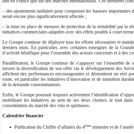
tant en France que sur des marchés internationaux. Ces dernières conce
– des ajustements tarifaires pour compenser les hausses importantes 
serait encore plus significativement affectée ;
– la mise en place de mesures de protection de la rentabilité par la ré
initiatives commerciales adaptées avec des effets positifs à court terme
Le Groupe continue de déployer tous les efforts nécessaires et maint
derniers mois. En particulier, avec certaines enseignes de la Grande 
d’activité bénéfique pour l’ensemble des acteurs concernés et à des co
Parallèlement, le Groupe continue de s’appuyer sur l’ensemble de ses 
travers la diversification de son offre via le développement des Serv
affichent des performances encourageantes et démontrent un réel pote
route, en particulier les initiatives d’innovation et de transition durab
de la demande consommateurs.
Enfin, le Groupe poursuit toujours activement l’identification d’oppor
mobilisant les initiatives au sein de ses deux clusters, le tout d
consolidation du marché des vins et spiritueux.
Calendrier financier
ème
Publication du Chiffre d’affaires du 4
trimestre et de l’anné