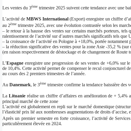
ème
Les ventes du 3
trimestre 2025 suivent cette tendance avec une bai
L’activité de
MBWS International
(Export) enregistre un chiffre d’a
ème
au 2
trimestre 2025, avec une évolution contrastée selon les march
– le retour à la hausse des ventes sur certains marchés porteurs, te
ralentissement de l’activité sur d’autres marchés significatifs tels q
– la croissance de l’activité en Pologne à +18,0%, portée notamment 
– la réduction significative des ventes pour la zone Asie -35,2 % (sur 
(en raison respectivement de déstockage et de changement de Route t
L’
Espagne
enregistre une progression de ses ventes de +6,0% sur le
de 10,4%. Cette activité permet de compenser le recul conjoncturel de 
au cours des 2 premiers trimestres de l’année.
ème
Au
Danemark
, le 3
trimestre confirme la tendance baissière des 
La
Lituanie
réalise un chiffre d’affaires en amélioration de + 5,4% 
principal marché de cette zone
L’activité est globalement en repli sur le marché domestique (structur
l’élasticité prix lié aux nombreuses augmentations de droits d’accise, e
Après un premier semestre en forte croissance, l’activité de Services 
particulièrement élevée en 2024.