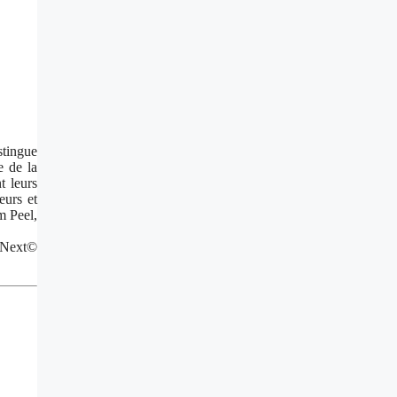
stingue
e de la
t leurs
eurs et
m Peel,
erNext©