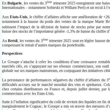
ème
En
Bulgarie
, les ventes du 3
trimestre 2025 enregistrent une bai
Internationales – notamment Sobieski et William Peel) et un recul à l’
Aux
Etats-Unis
, le chiffre d’affaires affiche une amélioration de +2
notamment à la hausse du poids des ventes de la marque Marie Briz
subissent l’impact de la décision de baisse de stocks prise par notr
baisse des stocks de l’importateur génère -1,3% de baisse du chiffre d’
ème
Au
Brésil
, les ventes du 3
trimestre 2025 sont en légère hausse de
compensant le retrait d’autres marques du portefeuille.
Perspectives
Le Groupe s’attache à créer les conditions d’une croissance rentable 
marchés clés, en s’appuyant sur ses réseaux commerciaux, son outil in
globale sur ses marques mainstream, en conjuguant des initiatives cibl
La persistance de performances négatives du chiffre d’affaires du 3
difficultés accrues sur le marché mondial des vins et spiritueux. Cel
chez certains distributeurs en France et, depuis juillet dernier, pa
commerciaux avec les Etats-Unis.
Suite à l’inflation significative du coût de revient des liquides en fi
marginalement le Cognac, le Groupe a mis en œuvre des mesures d’att