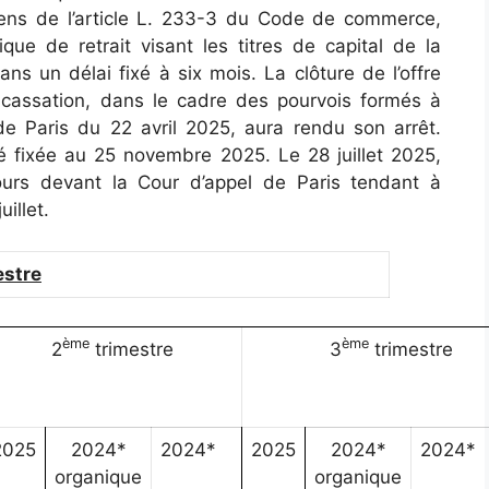
sens de l’article L. 233-3 du Code de commerce,
ique de retrait visant les titres de capital de la
ns un délai fixé à six mois. La clôture de l’offre
e cassation, dans le cadre des pourvois formés à
 de Paris du 22 avril 2025, aura rendu son arrêt.
é fixée au 25 novembre 2025. Le 28 juillet 2025,
urs devant la Cour d’appel de Paris tendant à
uillet.
estre
è
me
è
me
2
trimestre
3
trimestre
2025
2024*
2024*
2025
2024*
202
organique
organique