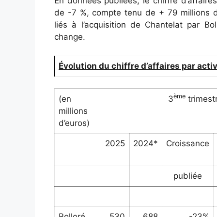
En données publiées, le chiffre d’affaire
de -7 %, compte tenu de + 79 millions d
liés à l’acquisition de Chantelat par Bo
change.
Évolution du chiffre d’affaires par activ
ème
(en
3
trimest
millions
d’euros)
2025
2024*
Croissance
publiée
Bolloré
530
688
-23%