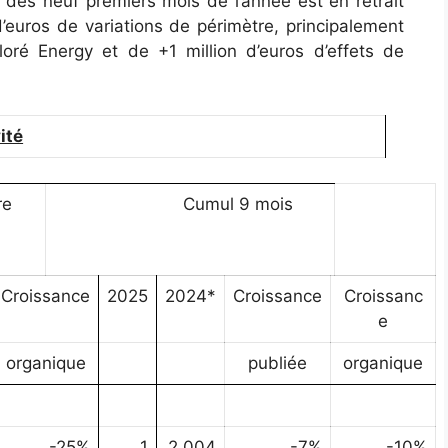
s des neuf premiers mois de l’année est en retrait
’euros de variations de périmètre, principalement
lloré Energy et de +1 million d’euros d’effets de
ité
re
Cumul 9 mois
Croissance
2025
2024*
Croissance
Croissanc
e
organique
publiée
organique
-25%
1
2 004
-7%
-10%