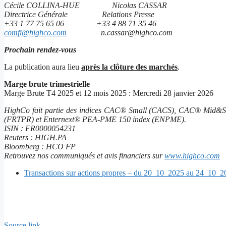
Cécile COLLINA-HUE
Nicolas CASSAR
Directrice Générale
Relations Presse
+33 1 77 75 65 06
+33 4 88 71 35 46
comfi@highco.com
n.cassar@highco.com
Prochain rendez-vous
La publication aura lieu
après la clôture des marchés
.
Marge brute trimestrielle
Marge Brute T4 2025 et 12 mois 2025 : Mercredi 28 janvier 2026
HighCo fait partie des indices CAC® Small (CACS), CAC® Mid&S
(FRTPR) et Enternext® PEA-PME 150 index (ENPME).
ISIN : FR0000054231
Reuters : HIGH.PA
Bloomberg : HCO FP
Retrouvez nos communiqués et avis financiers sur
www.highco.com
Transactions sur actions propres – du 20_10_2025 au 24_10_2
Source link