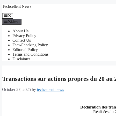
Skip
Techcellent News
to
content
Menu
Menu
About Us
Privacy Policy
Contact Us
Fact-Checking Policy
Editorial Policy
Terms and Conditions
Disclaimer
Transactions sur actions propres du 20 au 
October 27, 2025
by
techcellent news
Déclaration des tran
Réalisées du 