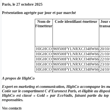
Paris, le 27 octobre 2025
Présentation agrégée par jour et par marché
Nom de
Code identifiant émetteur
Jour 
l’émetteur
transa
HIGHCO
969500FYLNRXCJ348W66
20/10
HIGHCO
969500FYLNRXCJ348W66
21/10
HIGHCO
969500FYLNRXCJ348W66
22/10
HIGHCO
969500FYLNRXCJ348W66
23/10
HIGHCO
969500FYLNRXCJ348W66
24/10
A propos de HighCo
Expert en marketing et communication, HighCo accompagne les marq
Cotée sur le compartiment C d’Euronext Paris, et éligible au disp
HighCo est classé « Gold » par EcoVadis, faisant partie du top
responsables.
Vos contacts