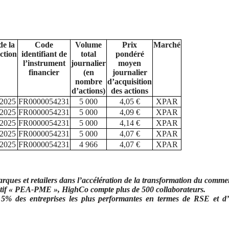
de la
Code
Volume
Prix
Marché
ction
identifiant de
total
pondéré
l’instrument
journalier
moyen
financier
(en
journalier
nombre
d’acquisition
d’actions)
des actions
/2025
FR0000054231
5 000
4,05 €
XPAR
/2025
FR0000054231
5 000
4,09 €
XPAR
/2025
FR0000054231
5 000
4,14 €
XPAR
/2025
FR0000054231
5 000
4,07 €
XPAR
/2025
FR0000054231
4 966
4,07 €
XPAR
ues et retailers dans l’accélération de la transformation du comme
ositif « PEA-PME », HighCo compte plus de 500 collaborateurs.
 5% des entreprises les plus performantes en termes de RSE et d’