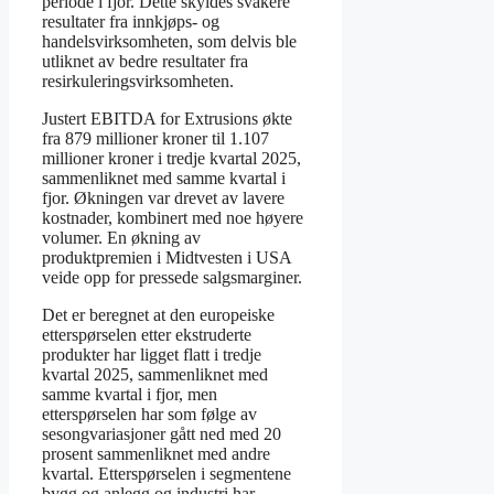
periode i fjor. Dette skyldes svakere
resultater fra innkjøps- og
handelsvirksomheten, som delvis ble
utliknet av bedre resultater fra
resirkuleringsvirksomheten.
Justert EBITDA for Extrusions økte
fra 879 millioner kroner til 1.107
millioner kroner i tredje kvartal 2025,
sammenliknet med samme kvartal i
fjor. Økningen var drevet av lavere
kostnader, kombinert med noe høyere
volumer. En økning av
produktpremien i Midtvesten i USA
veide opp for pressede salgsmarginer.
Det er beregnet at den europeiske
etterspørselen etter ekstruderte
produkter har ligget flatt i tredje
kvartal 2025, sammenliknet med
samme kvartal i fjor, men
etterspørselen har som følge av
sesongvariasjoner gått ned med 20
prosent sammenliknet med andre
kvartal. Etterspørselen i segmentene
bygg og anlegg og industri har