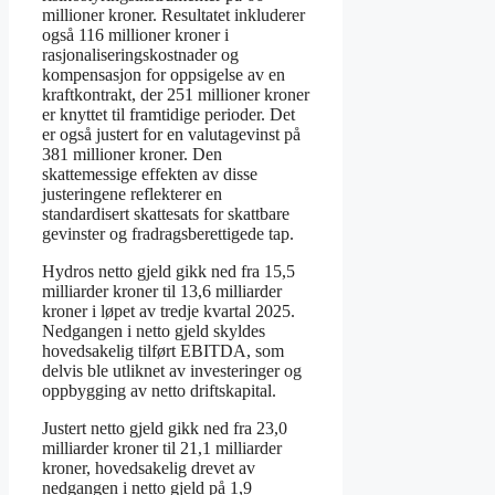
millioner kroner. Resultatet inkluderer
også 116 millioner kroner i
rasjonaliseringskostnader og
kompensasjon for oppsigelse av en
kraftkontrakt, der 251 millioner kroner
er knyttet til framtidige perioder. Det
er også justert for en valutagevinst på
381 millioner kroner. Den
skattemessige effekten av disse
justeringene reflekterer en
standardisert skattesats for skattbare
gevinster og fradragsberettigede tap.
Hydros netto gjeld gikk ned fra 15,5
milliarder kroner til 13,6 milliarder
kroner i løpet av tredje kvartal 2025.
Nedgangen i netto gjeld skyldes
hovedsakelig tilført EBITDA, som
delvis ble utliknet av investeringer og
oppbygging av netto driftskapital.
Justert netto gjeld gikk ned fra 23,0
milliarder kroner til 21,1 milliarder
kroner, hovedsakelig drevet av
nedgangen i netto gjeld på 1,9