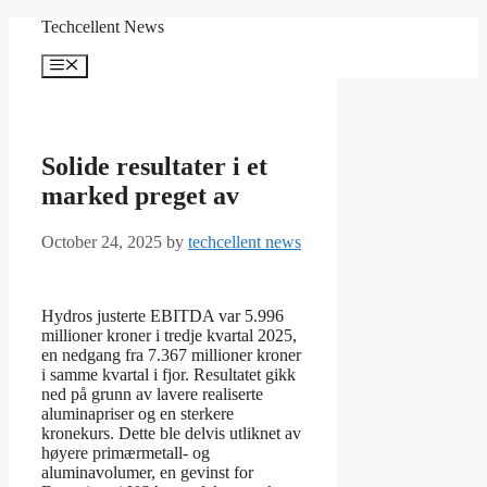
Skip
Techcellent News
to
content
Menu
Solide resultater i et
marked preget av
October 24, 2025
by
techcellent news
Hydros justerte EBITDA var 5.996
millioner kroner i tredje kvartal 2025,
en nedgang fra 7.367 millioner kroner
i samme kvartal i fjor. Resultatet gikk
ned på grunn av lavere realiserte
aluminapriser og en sterkere
kronekurs. Dette ble delvis utliknet av
høyere primærmetall- og
aluminavolumer, en gevinst for