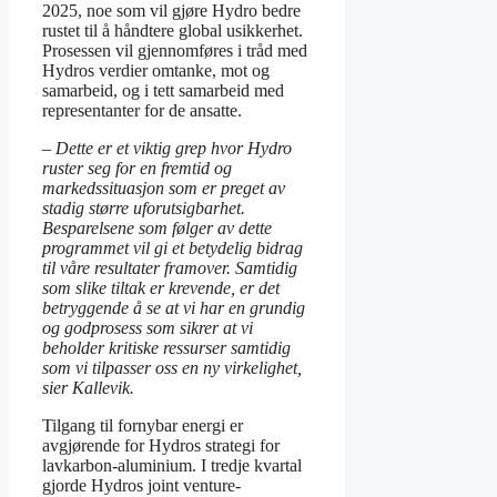
2025, noe som vil gjøre Hydro bedre
rustet til å håndtere global usikkerhet.
Prosessen vil gjennomføres i tråd med
Hydros verdier omtanke, mot og
samarbeid, og i tett samarbeid med
representanter for de ansatte.
– Dette er et viktig grep hvor Hydro
ruster seg for en fremtid og
markedssituasjon som er preget av
stadig større uforutsigbarhet.
Besparelsene som følger av dette
programmet vil gi et betydelig bidrag
til våre
resultater framover. Samtidig
som slike tiltak er krevende, er det
betryggende å se at vi har en grundig
og godprosess som sikrer at vi
beholder kritiske ressurser samtidig
som vi tilpasser oss en ny virkelighet,
sier Kallevik.
Tilgang til fornybar energi er
avgjørende for Hydros strategi for
lavkarbon-aluminium. I tredje kvartal
gjorde Hydros joint venture-