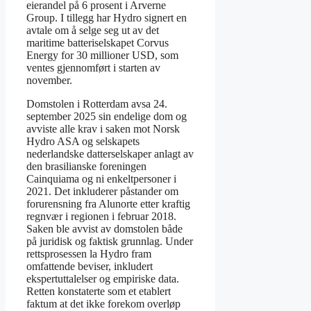
eierandel på 6 prosent i Arverne
Group. I tillegg har Hydro signert en
avtale om å selge seg ut av det
maritime batteriselskapet Corvus
Energy for 30 millioner USD, som
ventes gjennomført i starten av
november.
Domstolen i Rotterdam avsa 24.
september 2025 sin endelige dom og
avviste alle krav i saken mot Norsk
Hydro ASA og selskapets
nederlandske datterselskaper anlagt av
den brasilianske foreningen
Cainquiama og ni enkeltpersoner i
2021. Det inkluderer påstander om
forurensning fra Alunorte etter kraftig
regnvær i regionen i februar 2018.
Saken ble avvist av domstolen både
på juridisk og faktisk grunnlag. Under
rettsprosessen la Hydro fram
omfattende beviser, inkludert
ekspertuttalelser og empiriske data.
Retten konstaterte som et etablert
faktum at det ikke forekom overløp