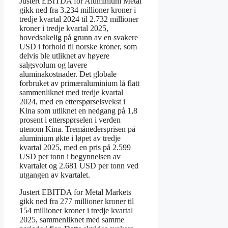
Justert EBITDA for Aluminium Metal
gikk ned fra 3.234 millioner kroner i
tredje kvartal 2024 til 2.732 millioner
kroner i tredje kvartal 2025,
hovedsakelig på grunn av en svakere
USD i forhold til norske kroner, som
delvis ble utliknet av høyere
salgsvolum og lavere
aluminakostnader.​ Det globale
forbruket av primæraluminium lå flatt
sammenliknet med tredje kvartal
2024, med en etterspørselsvekst i
Kina som utliknet en nedgang på 1,8
prosent i etterspørselen i verden
utenom Kina. Tremånedersprisen på
aluminium økte i løpet av tredje
kvartal 2025, med en pris på 2.599
USD per tonn i begynnelsen av
kvartalet og 2.681 USD per tonn ved
utgangen av kvartalet.
Justert EBITDA for Metal Markets
gikk ned fra 277 millioner kroner til
154 millioner kroner i tredje kvartal
2025, sammenliknet med samme