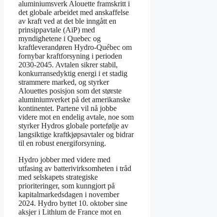
aluminiumsverk Alouette framskritt i
det globale arbeidet med anskaffelse
av kraft ved at det ble inngått en
prinsippavtale (AiP) med
myndighetene i Quebec og
kraftleverandøren Hydro-Québec om
fornybar kraftforsyning i perioden
2030-2045. Avtalen sikrer stabil,
konkurransedyktig energi i et stadig
strammere marked, og styrker
Alouettes posisjon som det største
aluminiumverket på det amerikanske
kontinentet. Partene vil nå jobbe
videre mot en endelig avtale, noe som
styrker Hydros globale portefølje av
langsiktige kraftkjøpsavtaler og bidrar
til en robust energiforsyning.
Hydro jobber med videre med
utfasing av batterivirksomheten i tråd
med selskapets strategiske
prioriteringer, som kunngjort på
kapitalmarkedsdagen i november
2024. Hydro byttet 10. oktober sine
aksjer i Lithium de France mot en