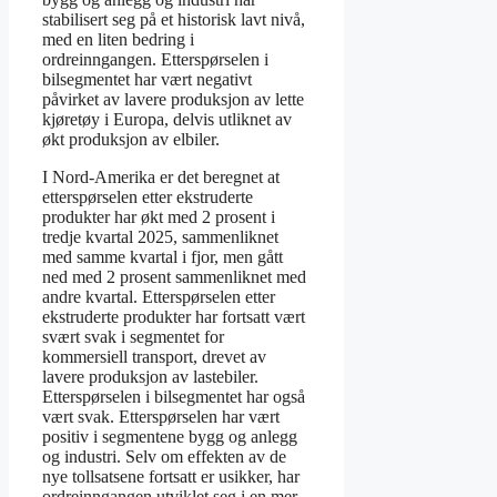
stabilisert seg på et historisk lavt nivå,
med en liten bedring i
ordreinngangen. Etterspørselen i
bilsegmentet har vært negativt
påvirket av lavere produksjon av lette
kjøretøy i Europa, delvis utliknet av
økt produksjon av elbiler.
I Nord-Amerika er det beregnet at
etterspørselen etter ekstruderte
produkter har økt med 2 prosent i
tredje kvartal 2025, sammenliknet
med samme kvartal i fjor, men gått
ned med 2 prosent sammenliknet med
andre kvartal. Etterspørselen etter
ekstruderte produkter har fortsatt vært
svært svak i segmentet for
kommersiell transport, drevet av
lavere produksjon av lastebiler.
Etterspørselen i bilsegmentet har også
vært svak. Etterspørselen har vært
positiv i segmentene bygg og anlegg
og industri. Selv om effekten av de
nye tollsatsene fortsatt er usikker, har
ordreinngangen utviklet seg i en mer