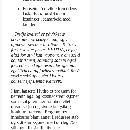
Fortsetter å utvikle fremtidens
lavkarbon- og sirkulære
løsninger i samarbeid med
kunder
– Tredje kvartal er påvirket av
krevende markedsforhold, og vi
opplever svakere resultater. Til tross
for en lavere justert EBITDA, er jeg
glad for at vi kan rapportere om solid
kontantstrøm, samtidig som vi også
fortsetter å skape resultater gjennom
effektivitets- og forbedringstiltak for å
styrke selskapet, sier Hydros
konsernsjef Eivind Kallevik.
I juni lanserte Hydro et program for
bemannings- og kostnadsreduksjoner
som skal gi en mer framtidsrettet
organisasjon og styrke langsiktig
konkurranseevne. Programmet
innebærer blant annet å redusere stab-
og støttefunksjoner med om lag 750
stillinger for å effektivisere