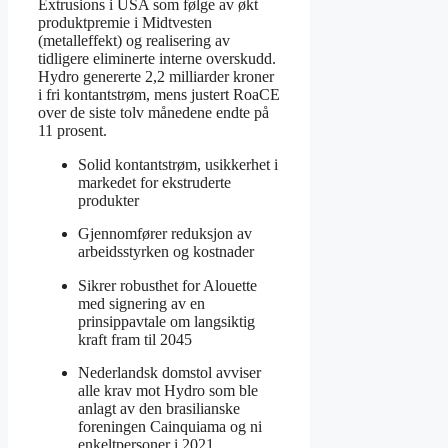
Extrusions i USA som følge av økt
produktpremie i Midtvesten
(metalleffekt) og realisering av
tidligere eliminerte interne overskudd.
Hydro genererte 2,2 milliarder kroner
i fri kontantstrøm, mens justert RoaCE
over de siste tolv månedene endte på
11 prosent.
Solid kontantstrøm, usikkerhet i
markedet for ekstruderte
produkter
Gjennomfører reduksjon av
arbeidsstyrken og kostnader
Sikrer robusthet for Alouette
med signering av en
prinsippavtale om langsiktig
kraft fram til 2045
Nederlandsk domstol avviser
alle krav mot Hydro som ble
anlagt av den brasilianske
foreningen Cainquiama og ni
enkeltpersoner i 2021