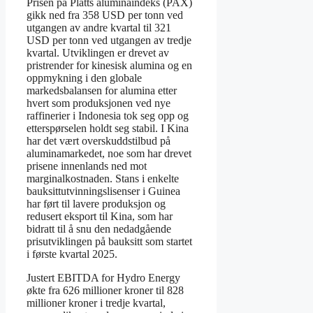
Prisen på Platts aluminaindeks (PAX)
gikk ned fra 358 USD per tonn ved
utgangen av andre kvartal til 321
USD per tonn ved utgangen av tredje
kvartal. Utviklingen er drevet av
pristrender for kinesisk alumina og en
oppmykning i den globale
markedsbalansen for alumina etter
hvert som produksjonen ved nye
raffinerier i Indonesia tok seg opp og
etterspørselen holdt seg stabil. I Kina
har det vært overskuddstilbud på
aluminamarkedet, noe som har drevet
prisene innenlands ned mot
marginalkostnaden. Stans i enkelte
bauksittutvinningslisenser i Guinea
har ført til lavere produksjon og
redusert eksport til Kina, som har
bidratt til å snu den nedadgående
prisutviklingen på bauksitt som startet
i første kvartal 2025.
Justert EBITDA for Hydro Energy
økte fra 626 millioner kroner til 828
millioner kroner i tredje kvartal,