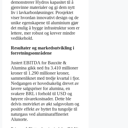
demonstrerer Hydros kapasitet til å
gjenvinne materialer og gi dem nytt
liv i lavkarbonløsninger. Prosjektet
viser hvordan innovativt design og de
unike egenskapene til aluminium gjør
det mulig å bygge infrastruktur som er
lettere, mer robust og krever mindre
vedlikehold.
Resultater og markedsutvikling i
forretningsområdene
Justert EBITDA for Bauxite &
Alumina gikk ned fra 3.410 millioner
kroner til 1.290 millioner kroner,
sammenliknet med tredje kvartal i fjor.
Nedgangen er hovedsakelig drevet av
lavere salgspriser for alumina, en
svakere BRL i forhold til USD og
høyere råvarekostnader. Dette ble
delvis motvirket av økt salgsvolum og
positiv effekt av byttet fra tungolje til
naturgass ved aluminaraffineriet
Alunorte.