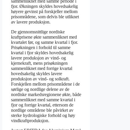
sammenliknet med samme periode i
fjor. Økningen skyldes hovedsakelig
høyere gevinst på forskjeller mellom
prisområdene, som delvis ble utliknet
av lavere produksjon.
De gjennomsnittlige nordiske
kraftprisene økte sammenliknet med
kvartalet før, og samme kvartal i fjor.
Prisøkningen i forhold til samme
kvartal i fjor skyldes hovedsakelig
lavere produksjon av vind- og
kjernekraft, mens prisøkningen
sammenliknet med forrige kvartal
hovedsakelig skyldes lavere
produksjon av vind- og solkraft.
Forskjellen mellom prisområdene i de
sørlige og nordlige delene av de
nordiske markedsregionene økte, både
sammenliknet med samme kvartal i
fjor og forrige kvartal, ettersom de
nordlige områdene ble påvirket av
sterke hydrologiske forhold og høy
vindkraftproduksjon.