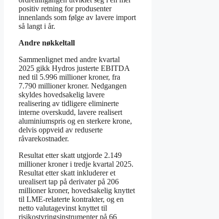
positiv retning for produsenter
innenlands som følge av lavere import
så langt i år.
Andre nøkkeltall
Sammenlignet med andre kvartal
2025 gikk Hydros justerte EBITDA
ned til 5.996 millioner kroner, fra
7.790 millioner kroner. Nedgangen
skyldes hovedsakelig lavere
realisering av tidligere eliminerte
interne overskudd, lavere realisert
aluminiumspris og en sterkere krone,
delvis oppveid av reduserte
råvarekostnader.
Resultat etter skatt utgjorde 2.149
millioner kroner i tredje kvartal 2025.
Resultat etter skatt inkluderer et
urealisert tap på derivater på 206
millioner kroner, hovedsakelig knyttet
til LME-relaterte kontrakter, og en
netto valutagevinst knyttet til
risikostyringsinstrumenter på 66