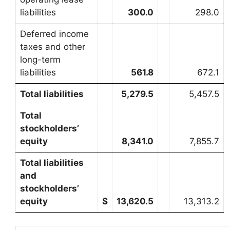
liabilities
300.0
298.0
Deferred income
taxes and other
long-term
liabilities
561.8
672.1
Total liabilities
5,279.5
5,457.5
Total
stockholders’
equity
8,341.0
7,855.7
Total liabilities
and
stockholders’
equity
$
13,620.5
13,313.2