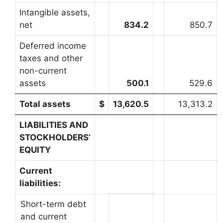
Intangible assets,
net
834.2
850.7
Deferred income
taxes and other
non-current
assets
500.1
529.6
Total assets
$
13,620.5
13,313.2
LIABILITIES AND
STOCKHOLDERS’
EQUITY
Current
liabilities:
Short-term debt
and current