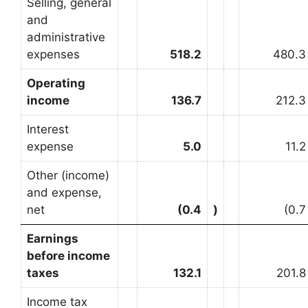
Selling, general
and
administrative
expenses
518.2
480.3
Operating
income
136.7
212.3
Interest
expense
5.0
11.2
Other (income)
and expense,
net
(0.4
)
(0.7
Earnings
before income
taxes
132.1
201.8
Income tax