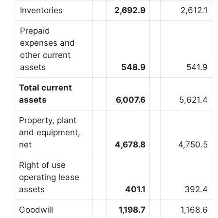
Inventories
2,692.9
2,612.1
Prepaid
expenses and
other current
assets
548.9
541.9
Total current
assets
6,007.6
5,621.4
Property, plant
and equipment,
net
4,678.8
4,750.5
Right of use
operating lease
assets
401.1
392.4
Goodwill
1,198.7
1,168.6