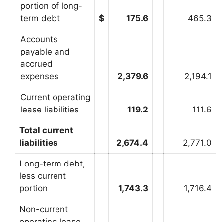
portion of long-
term debt
$
175.6
465.3
Accounts
payable and
accrued
expenses
2,379.6
2,194.1
Current operating
lease liabilities
119.2
111.6
Total current
liabilities
2,674.4
2,771.0
Long-term debt,
less current
portion
1,743.3
1,716.4
Non-current
operating lease