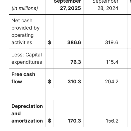
September
September
(In millions)
27, 2025
28, 2024
Net cash
provided by
operating
activities
$
386.6
319.6
Less: Capital
expenditures
76.3
115.4
Free cash
flow
$
310.3
204.2
Depreciation
and
amortization
$
170.3
156.2