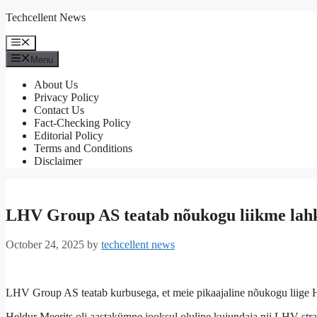
Skip
Techcellent News
to
content
Menu
Menu
About Us
Privacy Policy
Contact Us
Fact-Checking Policy
Editorial Policy
Terms and Conditions
Disclaimer
LHV Group AS teatab nõukogu liikme lah
October 24, 2025
by
techcellent news
LHV Group AS teatab kurbusega, et meie pikaajaline nõukogu liige H
Heldur Meerits oli aastakümne jooksul oluline kujundaja nii LHV strat