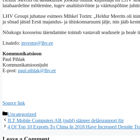
laiahaardeline mõtlemine, tugev analüüsivõime ja väärtuspõhine juhtimis
LHV Groupi juhatuse esimees Mihkel Torim: „Heldur Meerits oli inime
ja sõnad jätsid Eesti majandus- ja ühiskonnaruumi jälje, mis jääb kest
Nõukogu koosseisu täiendamine toimub vastavalt seadusele ja heale ü
Lisainfo:
investor@lhv.ee
Kommunikatsioon
Paul Pihlak
Kommunikatsioonijuht
E-post:
paul.pihlak@lhv.ee
Source link
Categories
Uncategorized
JLT Mobile Computers AB (publ) släpper delårsrapport för
4 Of Top 10 Exports To China In 2018 Have Increased Despite Tr
Leave a Comment