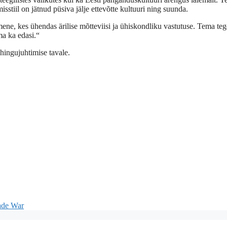
stiil on jätnud püsiva jälje ettevõtte kultuuri ning suunda.
ne, kes ühendas ärilise mõtteviisi ja ühiskondliku vastutuse. Tema te
ma ka edasi.“
hingujuhtimise tavale.
ade War