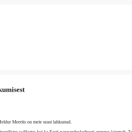
kumisest
eldur Meerits on meie seast lahkunud.
eegilistes valikutes kui ka Eesti panganduskultuuri arengus laiemalt. 