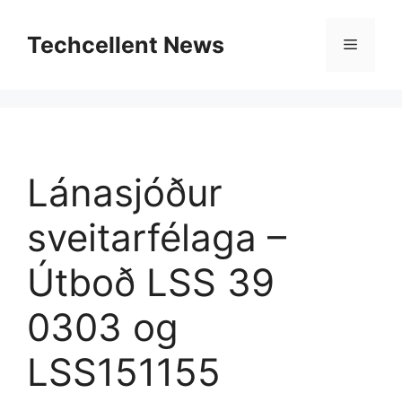
Skip
to
Techcellent News
Menu
content
Lánasjóður
sveitarfélaga –
Útboð LSS 39
0303 og
LSS151155