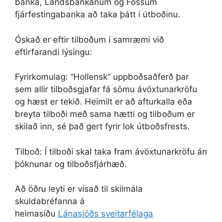
banka, Landsbankanum og Fossum
fjárfestingabanka að taka þátt í útboðinu.
Óskað er eftir tilboðum í samræmi við
eftirfarandi lýsingu:
Fyrirkomulag: “Hollensk” uppboðsaðferð þar
sem allir tilboðsgjafar fá sömu ávöxtunarkröfu
og hæst er tekið. Heimilt er að afturkalla eða
breyta tilboði með sama hætti og tilboðum er
skilað inn, sé það gert fyrir lok útboðsfrests.
Tilboð: Í tilboði skal taka fram ávöxtunarkröfu án
þóknunar og tilboðsfjárhæð.
Að öðru leyti er vísað til skilmála
skuldabréfanna á
heimasíðu
Lánasjóðs sveitarfélaga