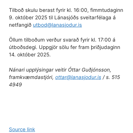
Tilboð skulu berast fyrir kl. 16:00, fimmtudaginn
9. október 2025 til Lánasjóðs sveitarfélaga á
netfangið
utbod@lanasjodur.is
Öllum tilboðum verður svarað fyrir kl. 17:00 á
útboðsdegi. Uppgjör sölu fer fram þriðjudaginn
14. október 2025.
Nánari upplýsingar veitir Óttar Guðjónsson,
framkvæmdastjóri,
ottar@lanasjodur.is
/ s. 515
4949
Source link