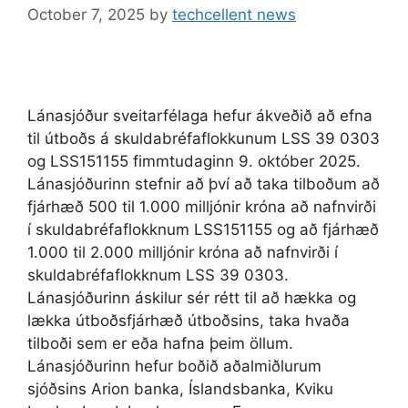
October 7, 2025
by
techcellent news
Lánasjóður sveitarfélaga hefur ákveðið að efna
til útboðs á skuldabréfaflokkunum LSS 39 0303
og LSS151155 fimmtudaginn 9. október 2025.
Lánasjóðurinn stefnir að því að taka tilboðum að
fjárhæð 500 til 1.000 milljónir króna að nafnvirði
í skuldabréfaflokknum LSS151155 og að fjárhæð
1.000 til 2.000 milljónir króna að nafnvirði í
skuldabréfaflokknum LSS 39 0303.
Lánasjóðurinn áskilur sér rétt til að hækka og
lækka útboðsfjárhæð útboðsins, taka hvaða
tilboði sem er eða hafna þeim öllum.
Lánasjóðurinn hefur boðið aðalmiðlurum
sjóðsins Arion banka, Íslandsbanka, Kviku