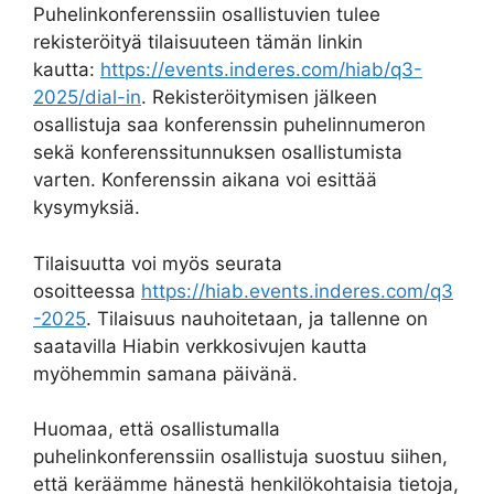
Puhelinkonferenssiin osallistuvien tulee
rekisteröityä tilaisuuteen tämän linkin
kautta:
https://events.inderes.com/hiab/q3-
2025/dial-in
. Rekisteröitymisen jälkeen
osallistuja saa konferenssin puhelinnumeron
sekä konferenssitunnuksen osallistumista
varten. Konferenssin aikana voi esittää
kysymyksiä.
Tilaisuutta voi myös seurata
osoitteessa
https://hiab.events.inderes.com/q3
-2025
. Tilaisuus nauhoitetaan, ja tallenne on
saatavilla Hiabin verkkosivujen kautta
myöhemmin samana päivänä.
Huomaa, että osallistumalla
puhelinkonferenssiin osallistuja suostuu siihen,
että keräämme hänestä henkilökohtaisia tietoja,