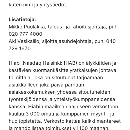
kuten nimi ja yritystiedot.
Lisätietoja:
Mikko Puolakka, talous- ja rahoitusjohtaja, puh.
020 777 4000
Aki Vesikallio, sijoittajasuhdejohtaja, puh. 040
729 1670
Hiab (Nasdaq Helsinki: HIAB) on älykkäiden ja
kestävien kuormankäsittelyratkaisujen johtava
toimittaja, joka on sitoutunut tarjoamaan
asiakkailleen joka päivä parhaan
asiakaskokemuksen yhdessä sitoutuneiden
työntekijöidensä ja yhteistyökumppaneidensa
kanssa. Hiabin maailmanlaajuiseen verkostoon
kuuluu 3 000 omaa ja kumppanien myynti- ja
huoltopistettä. Verkosto kattaa kaikki mantereet
ja mahdollistaa toimitukset yli 100 maahan.