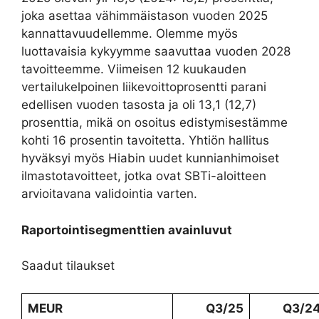
joka asettaa vähimmäistason vuoden 2025
kannattavuudellemme. Olemme myös
luottavaisia kykyymme saavuttaa vuoden 2028
tavoitteemme. Viimeisen 12 kuukauden
vertailukelpoinen liikevoittoprosentti parani
edellisen vuoden tasosta ja oli 13,1 (12,7)
prosenttia, mikä on osoitus edistymisestämme
kohti 16 prosentin tavoitetta. Yhtiön hallitus
hyväksyi myös Hiabin uudet kunnianhimoiset
ilmastotavoitteet, jotka ovat SBTi-aloitteen
arvioitavana validointia varten.
Raportointisegmenttien avainluvut
Saadut tilaukset
MEUR
Q3/25
Q3/2