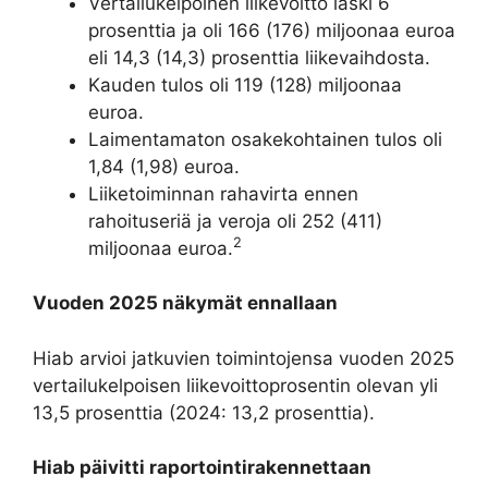
Vertailukelpoinen liikevoitto laski 6
prosenttia ja oli 166 (176) miljoonaa euroa
eli 14,3 (14,3) prosenttia liikevaihdosta.
Kauden tulos oli 119 (128) miljoonaa
euroa.
Laimentamaton osakekohtainen tulos oli
1,84 (1,98) euroa.
Liiketoiminnan rahavirta ennen
rahoituseriä ja veroja oli 252 (411)
2
miljoonaa euroa.
Vuoden 2025 näkymät ennallaan
Hiab arvioi jatkuvien toimintojensa vuoden 2025
vertailukelpoisen liikevoittoprosentin olevan yli
13,5 prosenttia (2024: 13,2 prosenttia).
Hiab päivitti raportointirakennettaan