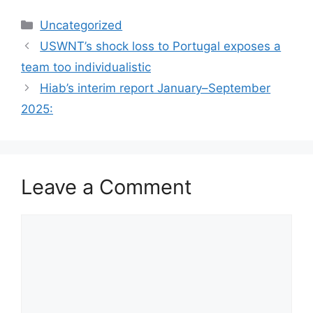
Categories
Uncategorized
USWNT’s shock loss to Portugal exposes a
team too individualistic
Hiab’s interim report January–September
2025:
Leave a Comment
Comment