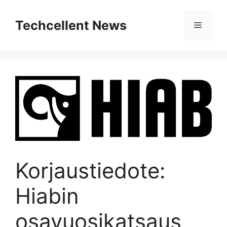
Skip
to
Techcellent News
Menu
content
Korjaustiedote:
Hiabin
osavuosikatsaus