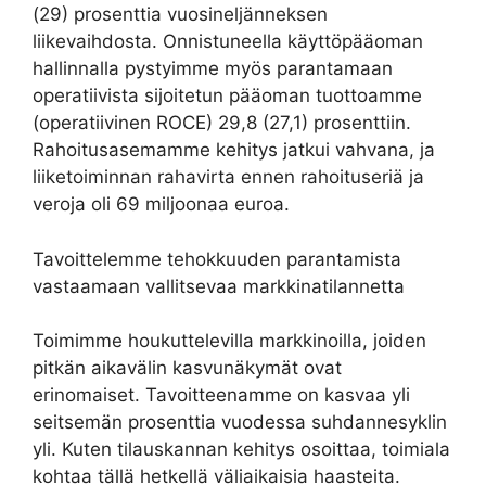
(29) prosenttia vuosineljänneksen
liikevaihdosta. Onnistuneella käyttöpääoman
hallinnalla pystyimme myös parantamaan
operatiivista sijoitetun pääoman tuottoamme
(operatiivinen ROCE) 29,8 (27,1) prosenttiin.
Rahoitusasemamme kehitys jatkui vahvana, ja
liiketoiminnan rahavirta ennen rahoituseriä ja
veroja oli 69 miljoonaa euroa.
Tavoittelemme tehokkuuden parantamista
vastaamaan vallitsevaa markkinatilannetta
Toimimme houkuttelevilla markkinoilla, joiden
pitkän aikavälin kasvunäkymät ovat
erinomaiset. Tavoitteenamme on kasvaa yli
seitsemän prosenttia vuodessa suhdannesyklin
yli. Kuten tilauskannan kehitys osoittaa, toimiala
kohtaa tällä hetkellä väliaikaisia haasteita.