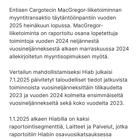
Entisen Cargotecin MacGregor-liiketoiminnan
myyntitransaktio täytäntöönpantiin vuoden
2025 heinäkuun lopussa. MacGregor-
liiketoiminta on raportoitu osana lopetettuja
toimintoja vuoden 2024 neljännestä
vuosineljänneksestä alkaen marraskuussa 2024
allekirjoitetun myyntisopimuksen myötä.
Vertailun mahdollistamiseksi Hiab julkaisi
7.1.2025 päivitetyt taloudelliset tiedot jatkuvista
toiminnoista vuosineljänneksittäin tilikaudelta
2023 ja vuoden 2024 kolmelta ensimmäiseltä
vuosineljännekseltä sekä koko vuodelta 2023.
1.1.2025 alkaen Hiabilla on kaksi
raportointisegmenttiä, Laitteet ja Palvelut, jotka
raportoitiin Hiabin osavuosikatsauksessa