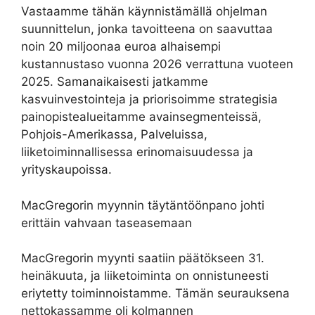
Vastaamme tähän käynnistämällä ohjelman
suunnittelun, jonka tavoitteena on saavuttaa
noin 20 miljoonaa euroa alhaisempi
kustannustaso vuonna 2026 verrattuna vuoteen
2025. Samanaikaisesti jatkamme
kasvuinvestointeja ja priorisoimme strategisia
painopistealueitamme avainsegmenteissä,
Pohjois-Amerikassa, Palveluissa,
liiketoiminnallisessa erinomaisuudessa ja
yrityskaupoissa.
MacGregorin myynnin täytäntöönpano johti
erittäin vahvaan taseasemaan
MacGregorin myynti saatiin päätökseen 31.
heinäkuuta, ja liiketoiminta on onnistuneesti
eriytetty toiminnoistamme. Tämän seurauksena
nettokassamme oli kolmannen