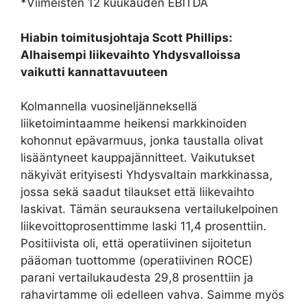
*Viimeisten 12 kuukauden EBITDA
Hiabin toimitusjohtaja Scott Phillips:
Alhaisempi liikevaihto Yhdysvalloissa
vaikutti kannattavuuteen
Kolmannella vuosineljänneksellä
liiketoimintaamme heikensi markkinoiden
kohonnut epävarmuus, jonka taustalla olivat
lisääntyneet kauppajännitteet. Vaikutukset
näkyivät erityisesti Yhdysvaltain markkinassa,
jossa sekä saadut tilaukset että liikevaihto
laskivat. Tämän seurauksena vertailukelpoinen
liikevoittoprosenttimme laski 11,4 prosenttiin.
Positiivista oli, että operatiivinen sijoitetun
pääoman tuottomme (operatiivinen ROCE)
parani vertailukaudesta 29,8 prosenttiin ja
rahavirtamme oli edelleen vahva. Saimme myös