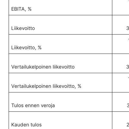
11
EBITA, %
Liikevoitto
3
11
Liikevoitto, %
Vertailukelpoinen liikevoitto
3
11
Vertailukelpoinen liikevoitto, %
Tulos ennen veroja
Kauden tulos