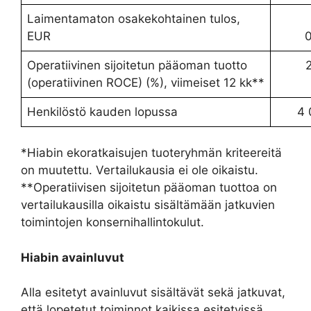
Laimentamaton osakekohtainen tulos,
EUR
Operatiivinen sijoitetun pääoman tuotto
29
(operatiivinen ROCE) (%), viimeiset 12 kk**
Henkilöstö kauden lopussa
4 
*Hiabin ekoratkaisujen tuoteryhmän kriteereitä
on muutettu. Vertailukausia ei ole oikaistu.
**Operatiivisen sijoitetun pääoman tuottoa on
vertailukausilla oikaistu sisältämään jatkuvien
toimintojen konsernihallintokulut.
Hiabin avainluvut
Alla esitetyt avainluvut sisältävät sekä jatkuvat,
että lopetetut toiminnot kaikissa esitetyissä