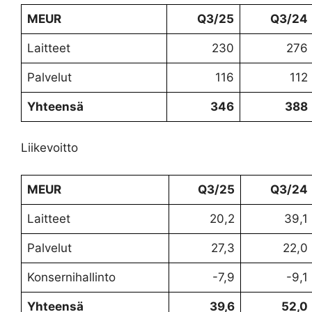
MEUR
Q3/25
Q3/24
Laitteet
230
276
Palvelut
116
112
Yhteensä
346
388
Liikevoitto
MEUR
Q3/25
Q3/24
Laitteet
20,2
39,1
Palvelut
27,3
22,0
Konsernihallinto
-7,9
-9,1
Yhteensä
39,6
52,0