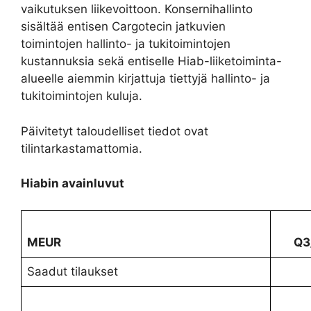
vaikutuksen liikevoittoon. Konsernihallinto
sisältää entisen Cargotecin jatkuvien
toimintojen hallinto- ja tukitoimintojen
kustannuksia sekä entiselle Hiab-liiketoiminta-
alueelle aiemmin kirjattuja tiettyjä hallinto- ja
tukitoimintojen kuluja.
Päivitetyt taloudelliset tiedot ovat
tilintarkastamattomia.
Hiabin avainluvut
MEUR
Q3
Saadut tilaukset
3