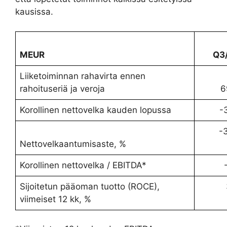
kausissa.
MEUR
Q3
Liiketoiminnan rahavirta ennen
rahoituseriä ja veroja
6
Korollinen nettovelka kauden lopussa
-
-31
Nettovelkaantumisaste, %
Korollinen nettovelka / EBITDA*
Sijoitetun pääoman tuotto (ROCE),
3
viimeiset 12 kk, %