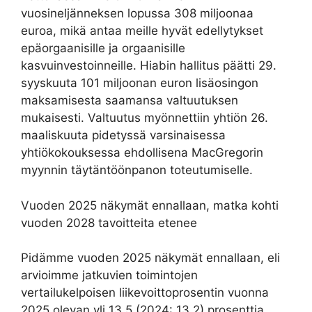
vuosineljänneksen lopussa 308 miljoonaa
euroa, mikä antaa meille hyvät edellytykset
epäorgaanisille ja orgaanisille
kasvuinvestoinneille. Hiabin hallitus päätti 29.
syyskuuta 101 miljoonan euron lisäosingon
maksamisesta saamansa valtuutuksen
mukaisesti. Valtuutus myönnettiin yhtiön 26.
maaliskuuta pidetyssä varsinaisessa
yhtiökokouksessa ehdollisena MacGregorin
myynnin täytäntöönpanon toteutumiselle.
Vuoden 2025 näkymät ennallaan, matka kohti
vuoden 2028 tavoitteita etenee
Pidämme vuoden 2025 näkymät ennallaan, eli
arvioimme jatkuvien toimintojen
vertailukelpoisen liikevoittoprosentin vuonna
2025 olevan yli 13,5 (2024: 13,2) prosenttia,