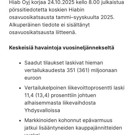
Hiab Oyj korjaa 24.10.2025 kello 8.00 julkaistua
pörssitiedotetta koskien Hiabin
osavuosikatsausta tammi–syyskuulta 2025.
Alkuperäinen tiedote ei sisältänyt
osavuosikatsausta liitteenä.
Keskeisiä havaintoja vuosineljännekseltä
Saadut tilaukset laskivat hieman
vertailukaudesta 351 (361) miljoonaan
euroon
Vertailukelpoinen liikevoittoprosentti laski
11,4 (13,4) prosenttiin johtuen
alhaisemmasta liikevaihdosta
Yhdysvalloissa
Markkinoiden kohonnut epävarmuus
jatkui lisääntyneiden kauppajännitteiden