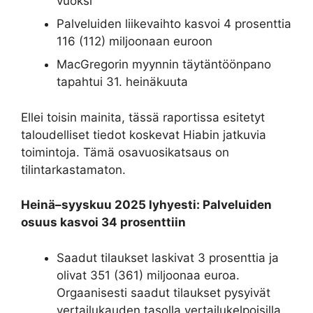
vuoksi
Palveluiden liikevaihto kasvoi 4 prosenttia
116 (112) miljoonaan euroon
MacGregorin myynnin täytäntöönpano
tapahtui 31. heinäkuuta
Ellei toisin mainita, tässä raportissa esitetyt
taloudelliset tiedot koskevat Hiabin jatkuvia
toimintoja. Tämä osavuosikatsaus on
tilintarkastamaton.
Heinä–syyskuu 2025 lyhyesti: Palveluiden
osuus kasvoi 34 prosenttiin
Saadut tilaukset laskivat 3 prosenttia ja
olivat 351 (361) miljoonaa euroa.
Orgaanisesti saadut tilaukset pysyivät
vertailukauden tasolla vertailukelpoisilla