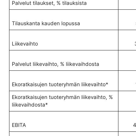
Palvelut tilaukset, % tilauksista
Tilauskanta kauden lopussa
Liikevaihto
3
Palvelut liikevaihto, % liikevaihdosta
Ekoratkaisujen tuoteryhmän liikevaihto*
Ekoratkaisujen tuoteryhmän liikevaihto, %
4
liikevaihdosta*
EBITA
4