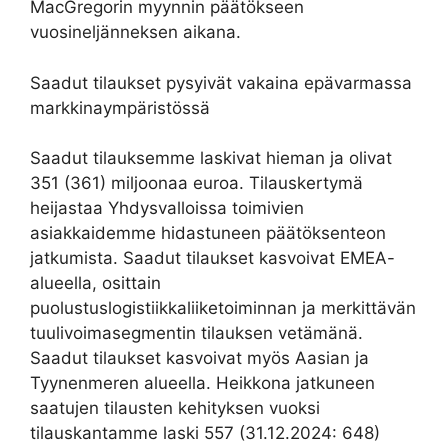
MacGregorin myynnin päätökseen
vuosineljänneksen aikana.
Saadut tilaukset pysyivät vakaina epävarmassa
markkinaympäristössä
Saadut tilauksemme laskivat hieman ja olivat
351 (361) miljoonaa euroa. Tilauskertymä
heijastaa Yhdysvalloissa toimivien
asiakkaidemme hidastuneen päätöksenteon
jatkumista. Saadut tilaukset kasvoivat EMEA-
alueella, osittain
puolustuslogistiikkaliiketoiminnan ja merkittävän
tuulivoimasegmentin tilauksen vetämänä.
Saadut tilaukset kasvoivat myös Aasian ja
Tyynenmeren alueella. Heikkona jatkuneen
saatujen tilausten kehityksen vuoksi
tilauskantamme laski 557 (31.12.2024: 648)