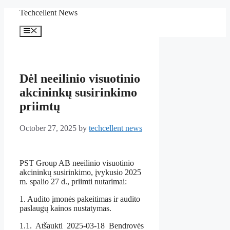
Skip
Techcellent News
to
content
Menu
Dėl neeilinio visuotinio
akcininkų susirinkimo
priimtų
October 27, 2025
by
techcellent news
PST Group AB neeilinio visuotinio
akcininkų susirinkimo, įvykusio 2025
m. spalio 27 d., priimti nutarimai:
1. Audito įmonės pakeitimas ir audito
paslaugų kainos nustatymas.
1.1. Atšaukti 2025-03-18 Bendrovės