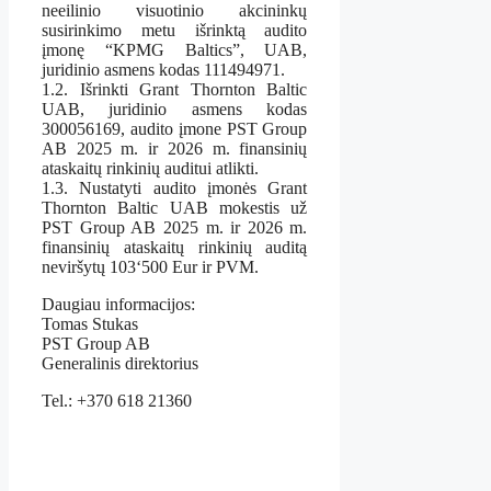
neeilinio visuotinio akcininkų
susirinkimo metu išrinktą audito
įmonę “KPMG Baltics”, UAB,
juridinio asmens kodas 111494971.
1.2. Išrinkti Grant Thornton Baltic
UAB, juridinio asmens kodas
300056169, audito įmone PST Group
AB 2025 m. ir 2026 m. finansinių
ataskaitų rinkinių auditui atlikti.
1.3. Nustatyti audito įmonės Grant
Thornton Baltic UAB mokestis už
PST Group AB 2025 m. ir 2026 m.
finansinių ataskaitų rinkinių auditą
neviršytų 103‘500 Eur ir PVM.
Daugiau informacijos:
Tomas Stukas
PST Group AB
Generalinis direktorius
Tel.: +370 618 21360