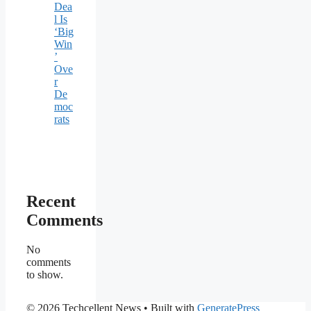
Dea
l Is
‘Big
Win
’
Ove
r
De
moc
rats
Recent
Comments
No
comments
to show.
© 2026 Techcellent News
• Built with
GeneratePress