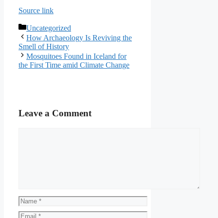
Source link
Categories
Uncategorized
How Archaeology Is Reviving the
Smell of History
Mosquitoes Found in Iceland for
the First Time amid Climate Change
Leave a Comment
Comment
Name
Email