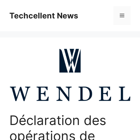
Skip
to
Techcellent News
Menu
content
Déclaration des
opérations de