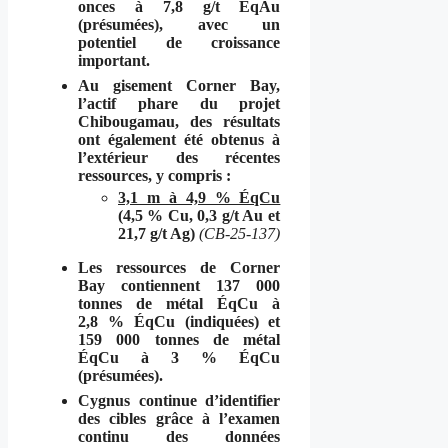
onces à 7,8 g/t ÉqAu
(présumées), avec un
potentiel de croissance
important.
Au gisement Corner Bay,
l’actif phare du projet
Chibougamau, des résultats
ont également été obtenus à
l’extérieur des récentes
ressources, y compris :
3,1 m à 4,9 % ÉqCu
(4,5 % Cu, 0,3 g/t Au et
21,7 g/t Ag)
(CB-25-137)
Les ressources de Corner
Bay contiennent 137 000
tonnes de métal ÉqCu à
2,8 % ÉqCu (indiquées) et
159 000 tonnes de métal
ÉqCu à 3 % ÉqCu
(présumées).
Cygnus continue d’identifier
des cibles grâce à l’examen
continu des données