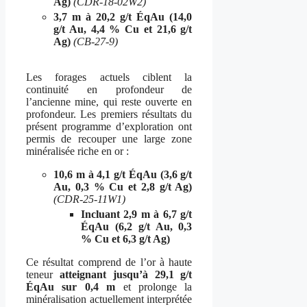
Ag)
(CDR-18-02W2)
3,7 m à 20,2 g/t ÉqAu (14,0
g/t Au, 4,4 % Cu et 21,6 g/t
Ag)
(CB-27-9)
Les forages actuels ciblent la
continuité en profondeur de
l’ancienne mine, qui reste ouverte en
profondeur. Les premiers résultats du
présent programme d’exploration ont
permis de recouper une large zone
minéralisée riche en or :
10,6 m à 4,1 g/t ÉqAu (3,6 g/t
Au, 0,3 % Cu et 2,8 g/t Ag)
(CDR-25-11W1)
Incluant 2,9 m à 6,7 g/t
ÉqAu (6,2 g/t Au, 0,3
% Cu et 6,3 g/t Ag)
Ce résultat comprend de l’or à haute
teneur
atteignant jusqu’à 29,1 g/t
ÉqAu sur 0,4 m
et prolonge la
minéralisation actuellement interprétée