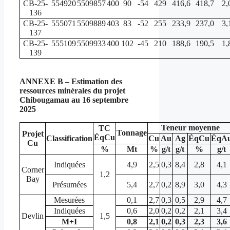
CB-25-
554920
5509857
400
90
-54
429
416,6
418,7
2,
136
CB-25-
555071
5509889
403
83
-52
255
233,9
237,0
3,
137
CB-25-
555109
5509933
400
102
-45
210
188,6
190,5
1,
139
ANNEXE B – Estimation des
ressources minérales du projet
Chibougamau au 16 septembre
2025
Teneur moyenne
TC
Tonnage
Projet
ÉqCu
Classification
Cu
Au
Ag
ÉqCu
ÉqA
Cu
%
Mt
%
g/t
g/t
%
g/t
Indiquées
4,9
2,5
0,3
8,4
2,8
4,1
Corner
1,2
Bay
Présumées
5,4
2,7
0,2
8,9
3,0
4,3
Mesurées
0,1
2,7
0,3
0,5
2,9
4,7
Indiquées
0,6
2,0
0,2
0,2
2,1
3,4
Devlin
1,5
M+I
0,8
2,1
0,2
0,3
2,3
3,6