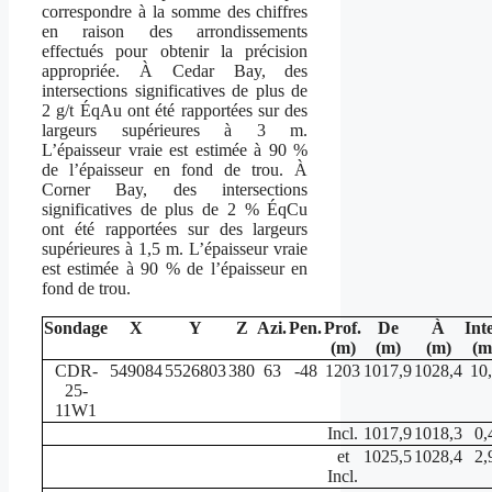
correspondre à la somme des chiffres
en raison des arrondissements
effectués pour obtenir la précision
appropriée. À Cedar Bay, des
intersections significatives de plus de
2 g/t ÉqAu ont été rapportées sur des
largeurs supérieures à 3 m.
L’épaisseur vraie est estimée à 90 %
de l’épaisseur en fond de trou. À
Corner Bay, des intersections
significatives de plus de 2 % ÉqCu
ont été rapportées sur des largeurs
supérieures à 1,5 m. L’épaisseur vraie
est estimée à 90 % de l’épaisseur en
fond de trou.
Sondage
X
Y
Z
Azi.
Pen.
Prof.
De
À
Inte
(m)
(m)
(m)
(m
CDR-
549084
5526803
380
63
-48
1203
1017,9
1028,4
10
25-
11W1
Incl.
1017,9
1018,3
0,
et
1025,5
1028,4
2,
Incl.