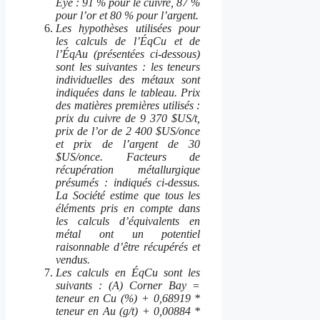
Eye : 91 % pour le cuivre, 87 %
pour l’or et 80 % pour l’argent.
Les hypothèses utilisées pour
les calculs de l’ÉqCu et de
l’ÉqAu (présentées ci-dessous)
sont les suivantes : les teneurs
individuelles des métaux sont
indiquées dans le tableau. Prix
des matières premières utilisés :
prix du cuivre de 9 370 $US/t,
prix de l’or de 2 400 $US/once
et prix de l’argent de 30
$US/once. Facteurs de
récupération métallurgique
présumés : indiqués ci-dessus.
La Société estime que tous les
éléments pris en compte dans
les calculs d’équivalents en
métal ont un potentiel
raisonnable d’être récupérés et
vendus.
Les calculs en ÉqCu sont les
suivants : (A) Corner Bay =
teneur en Cu (%) + 0,68919 *
teneur en Au (g/t) + 0,00884 *