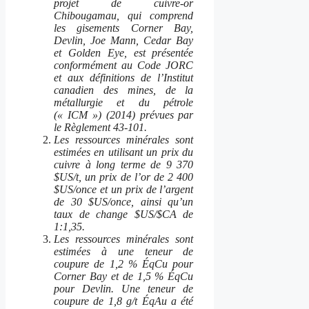
projet de cuivre-or
Chibougamau, qui comprend
les gisements Corner Bay,
Devlin, Joe Mann, Cedar Bay
et Golden Eye, est présentée
conformément au Code JORC
et aux définitions de l’Institut
canadien des mines, de la
métallurgie et du pétrole
(« ICM ») (2014) prévues par
le Règlement 43-101.
Les ressources minérales sont
estimées en utilisant un prix du
cuivre à long terme de 9 370
$US/t, un prix de l’or de 2 400
$US/once et un prix de l’argent
de 30 $US/once, ainsi qu’un
taux de change $US/$CA de
1:1,35.
Les ressources minérales sont
estimées à une teneur de
coupure de 1,2 % ÉqCu pour
Corner Bay et de 1,5 % ÉqCu
pour Devlin. Une teneur de
coupure de 1,8 g/t ÉqAu a été