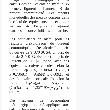
calculs des équivalents en métal eux-
mêmes, figurent à l’annexe B du
présent communiqué. Les teneurs
individuelles des métaux compris dans
le calcul des équivalents en métal pour
les résultats d’exploration figurent
dans les annonces initiales au marché.
Les équivalents en métal pour les
résultats d’exploration du présent
communiqué ont été calculés à un prix
du cuivre de 9 370 $US/t, un prix de
l’or de 2 400 $US/once et un prix de
l’argent de 30 $US/once, avec des
équivalents cuivre calculés selon la
formule ÉqCu(%) = Cu(%) + (Au(g/t)
x 0,73681) + (Ag(g/t) x 0,00921) et
des équivalents or calculés selon la
formule ÉqAu(g/t) = Au(g/t) +
(Cu(%) x 1,35719)+(Ag(g/t) x
0,0125).
Des facteurs de récupération
métallurgique ont été appliqués aux
calculs des équivalents cuivre pour les