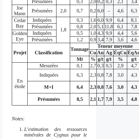
Présumées
0,3
2,0
0,2
0,3
2,1
3,4
Joe
Présumées
2,0
0,7
0,2
6,0
–
4,6
6,3
Mann
Indiquées
0,3
1,6
6,0
9,9
6,4
8,1
Cedar
Bay
Présumées
0,8
2,0
5,1
11,8
6,1
7,8
1,8
Indiquées
0,5
1,0
4,3
9,9
4,4
5,6
Golden
Eye
Présumées
1,2
0,9
3,4
7,9
3,6
4,6
Teneur moyenne
Tonnage
Projet
Classification
Cu
Au
Ag
ÉqCu
ÉqA
Mt
%
g/t
g/t
%
g/t
Mesurées
0,1
2,7
0,3
0,5
2,9
4,7
Indiquées
6,3
2,3
0,8
7,8
3,0
4,3
En
étoile
M+I
6,4
2,3
0,8
7,6
3,0
4,3
Présumées
8,5
2,1
1,7
7,9
3,5
4,8
Notes:
L’estimation des ressources
minérales de Cygnus pour le