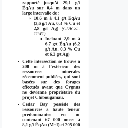
rapporté jusqu’à 29,1 g/t
ÉqAu sur 0,4 m dans un
large intervalle de :
10,6 m à 4,1 g/t ÉqAu
(3,6 g/t Au, 0,3 % Cu et
2,8 g/t Ag)
(CDR-25-
11W1)
Incluant 2,9 m à
6,7 g/t ÉqAu (6,2
g/t Au, 0,3 % Cu
et 6,3 g/t Ag)
Cette intersection se trouve à
200 m à l’extérieur des
ressources minérales
récemment publiées, qui sont
basées sur des forages
effectués avant que Cygnus
ne devienne propriétaire du
projet Chibougamau.
Cedar Bay possède des
ressources à haute teneur
prédominantes en or
contenant 67 000 onces à
8,1 g/t ÉqAu (M+I) et 205 000