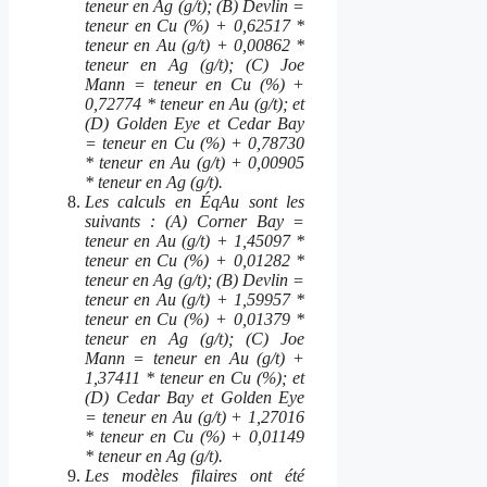
teneur en Ag (g/t); (B) Devlin =
teneur en Cu (%) + 0,62517 *
teneur en Au (g/t) + 0,00862 *
teneur en Ag (g/t); (C) Joe
Mann = teneur en Cu (%) +
0,72774 * teneur en Au (g/t); et
(D) Golden Eye et Cedar Bay
= teneur en Cu (%) + 0,78730
* teneur en Au (g/t) + 0,00905
* teneur en Ag (g/t).
Les calculs en ÉqAu sont les
suivants : (A) Corner Bay =
teneur en Au (g/t) + 1,45097 *
teneur en Cu (%) + 0,01282 *
teneur en Ag (g/t); (B) Devlin =
teneur en Au (g/t) + 1,59957 *
teneur en Cu (%) + 0,01379 *
teneur en Ag (g/t); (C) Joe
Mann = teneur en Au (g/t) +
1,37411 * teneur en Cu (%); et
(D) Cedar Bay et Golden Eye
= teneur en Au (g/t) + 1,27016
* teneur en Cu (%) + 0,01149
* teneur en Ag (g/t).
Les modèles filaires ont été