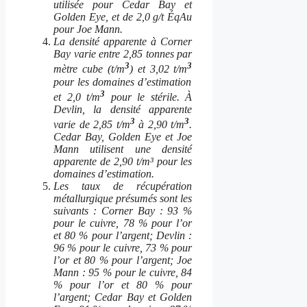
utilisée pour Cedar Bay et
Golden Eye, et de 2,0 g/t ÉqAu
pour Joe Mann.
La densité apparente à Corner
Bay varie entre 2,85 tonnes par
3
3
mètre cube (t/m
) et 3,02 t/m
pour les domaines d’estimation
3
et 2,0 t/m
pour le stérile. À
Devlin, la densité apparente
3
3
varie de 2,85 t/m
à 2,90 t/m
.
Cedar Bay, Golden Eye et Joe
Mann utilisent une densité
apparente de 2,90 t/m³ pour les
domaines d’estimation.
Les taux de récupération
métallurgique présumés sont les
suivants : Corner Bay : 93 %
pour le cuivre, 78 % pour l’or
et 80 % pour l’argent; Devlin :
96 % pour le cuivre, 73 % pour
l’or et 80 % pour l’argent; Joe
Mann : 95 % pour le cuivre, 84
% pour l’or et 80 % pour
l’argent; Cedar Bay et Golden