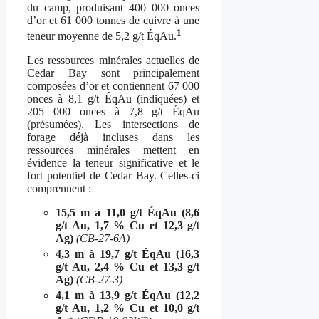
du camp, produisant 400 000 onces
d’or et 61 000 tonnes de cuivre à une
1
teneur moyenne de 5,2 g/t ÉqAu.
Les ressources minérales actuelles de
Cedar Bay sont principalement
composées d’or et contiennent 67 000
onces à 8,1 g/t ÉqAu (indiquées) et
205 000 onces à 7,8 g/t ÉqAu
(présumées). Les intersections de
forage déjà incluses dans les
ressources minérales mettent en
évidence la teneur significative et le
fort potentiel de Cedar Bay. Celles-ci
comprennent :
15,5 m à 11,0 g/t ÉqAu (8,6
g/t Au, 1,7 % Cu et 12,3 g/t
Ag)
(CB-27-6A)
4,3 m à 19,7 g/t ÉqAu (16,3
g/t Au, 2,4 % Cu et 13,3 g/t
Ag)
(CB-27-3)
4,1 m à 13,9 g/t ÉqAu (12,2
g/t Au, 1,2 % Cu et 10,0 g/t