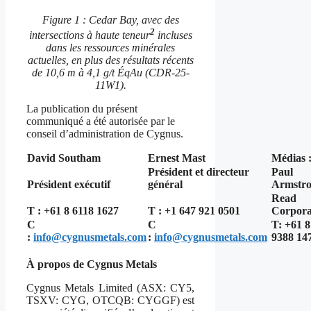
Figure 1 : Cedar Bay, avec des
2
intersections à haute teneur
incluses
dans les ressources minérales
actuelles, en plus des résultats récents
de 10,6 m à 4,1 g/t ÉqAu (CDR-25-
11W1).
La publication du présent
communiqué a été autorisée par le
conseil d’administration de Cygnus.
David Southam
Ernest Mast
Médias 
Président et directeur
Paul
Président exécutif
général
Armstr
Read
T : +61 8 6118 1627
T : +1 647 921 0501
Corpora
C
C
T: +61 8
:
info@cygnusmetals.com
:
info@cygnusmetals.com
9388 14
À propos de Cygnus Metals
Cygnus Metals Limited (ASX: CY5,
TSXV: CYG, OTCQB: CYGGF) est