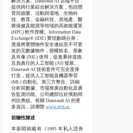
解決方案。Datavault AI 雲端平台
提供跨行業綜合解決方案，包括體
育與娛樂、活動與場地、生物科
技、教育、金融科技、房地產、醫
療保健及能源等領域的高效能運算
(HPC) 軟件授權。Information Data
Exchange® (IDE) 實現數碼分身，
透過將實體物件安全連結至不可更
改的元數據物件，授權姓名、形象
及肖像 (NIL) 使用，促進秉持道德
且負責任的人工智能 (AI) 發展。
Datavault AI 技術套件可完全度身
打造，提供人工智能及機器學習
(ML) 自動化、第三方整合、詳細
分析與數據、市場推廣自動化及廣
告監測功能。公司總部位於俄勒岡
州比弗頓。有關 Datavault AI 的更
多資訊，請瀏覽
www.dvlt.ai
。
前瞻性陳述
本新聞稿載有《1995 年私人證券