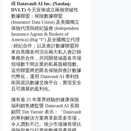
構
Datavault AI Inc. (Nasdaq:
DVLT)
今天宣佈成立兩個突破性
數據聯盟：保險數據聯盟
(Insurance Data Union) 及美國獨立
保險代理與經紀協會 (Independent
Insurance Agents & Brokers of
America) (Big “I”) 及全國獨立代理
/ 經紀合作；以及會計數據聯盟與
來自美國各州頂尖兩大私人會計師
事務所合作，共同開發涵蓋各市場
領域數千間企業的私募股權指數。
這些聯盟將把匿名保險與會計數據
代幣化，運用 Datavault AI 專利技
術與資訊數據交換平台，實現安全
且可擴展的盈利化。
擁有逾 25 年業界經驗的健康保險
福利銷售總監暨 Datavault AI 長期
顧問 Tim Varone 表示：「Datavault
的專利解決方案將革新眾多市場，
令人讚歎不已。很少市場擁有堪比
保險與會計行業的數據資產規模。