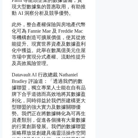
Farm 等龍頭企業的數據儲備，實
現大型數據集的普惠取用，有助推
動 AI 洞察分析及競爭優勢。
此外，整合產權保險與房地產代幣
化可為 Fannie Mae 及 Freddie Mac
等機構創造可擴展價值，使其從效
能提升、現實世界資產及數據盈利
化中獲益。此舉在數萬億美元住屋
市場中實現分式產權、流動性提升
及高效風險管理。
Datavault AI 行政總裁 Nathaniel
Bradley 評論道：「透過我們的數
據聯盟，獨立專業人士能在自有品
牌下合乎道德而高效地將其數據盈
利化，同時得益於我們所建構更大
型聯盟的強大實力及數據關聯優
勢。我們正在將數據轉化為可再生
資產類別，促進各個擁有大量數據
的行業創新發展。我們的數據聯盟
策略釋放並創建具備靈活操作空間