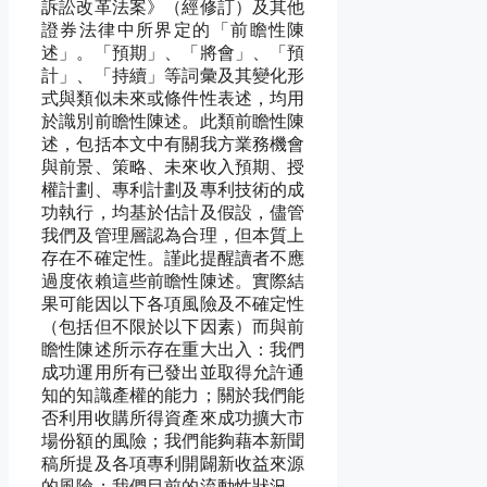
訴訟改革法案》（經修訂）及其他
證券法律中所界定的「前瞻性陳
述」。「預期」、「將會」、「預
計」、「持續」等詞彙及其變化形
式與類似未來或條件性表述，均用
於識別前瞻性陳述。此類前瞻性陳
述，包括本文中有關我方業務機會
與前景、策略、未來收入預期、授
權計劃、專利計劃及專利技術的成
功執行，均基於估計及假設，儘管
我們及管理層認為合理，但本質上
存在不確定性。謹此提醒讀者不應
過度依賴這些前瞻性陳述。實際結
果可能因以下各項風險及不確定性
（包括但不限於以下因素）而與前
瞻性陳述所示存在重大出入：我們
成功運用所有已發出並取得允許通
知的知識產權的能力；關於我們能
否利用收購所得資產來成功擴大市
場份額的風險；我們能夠藉本新聞
稿所提及各項專利開闢新收益來源
的風險；我們目前的流動性狀況，