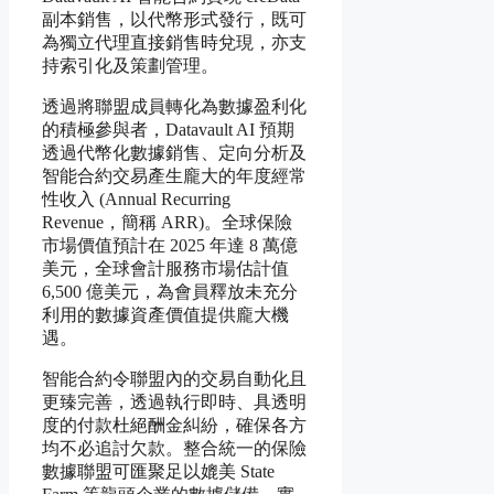
副本銷售，以代幣形式發行，既可
為獨立代理直接銷售時兌現，亦支
持索引化及策劃管理。
透過將聯盟成員轉化為數據盈利化
的積極參與者，Datavault AI 預期
透過代幣化數據銷售、定向分析及
智能合約交易產生龐大的年度經常
性收入 (Annual Recurring
Revenue，簡稱 ARR)。全球保險
市場價值預計在 2025 年達 8 萬億
美元，全球會計服務市場估計值
6,500 億美元，為會員釋放未充分
利用的數據資產價值提供龐大機
遇。
智能合約令聯盟內的交易自動化且
更臻完善，透過執行即時、具透明
度的付款杜絕酬金糾紛，確保各方
均不必追討欠款。整合統一的保險
數據聯盟可匯聚足以媲美 State