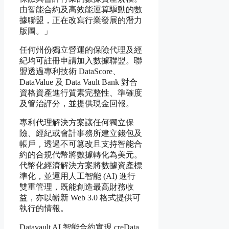
由智能合約及高效能運算驅動的數
據聯盟，正在改寫行業發展的潛力
版圖。」
任何州份獨立營運的保險代理及經
紀均可註冊申請加入數據聯盟。聯
盟透過專利技術 DataScore、
DataValue 及 Data Vault Bank 對合
資格資產進行質素完整性、準確度
及管治評分，並提供現金回報。
專利代理解決方案讓任何獨立保
險、經紀或會計事務所建立錢包及
帳戶，透過不可篡改且支持智能合
約的合規代幣將數據轉化為美元。
代幣化經濟解決方案將數據資產標
準化，並運用人工智能 (AI) 進行
雙重管理，既能創造最高財務收
益，亦以嶄新 Web 3.0 格式提供可
執行的情報。
Datavault AI 智能合約實現 creData