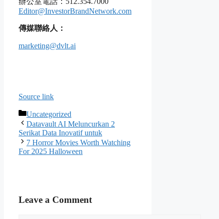
辦公室電話：512.354.7000
Editor@InvestorBrandNetwork.com
傳媒聯絡人：
marketing@dvlt.ai
Source link
Categories
Uncategorized
Datavault AI Meluncurkan 2
Serikat Data Inovatif untuk
7 Horror Movies Worth Watching
For 2025 Halloween
Leave a Comment
Comment