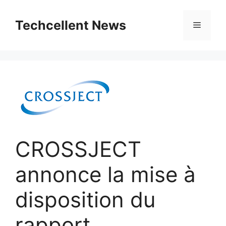
Skip
to
Techcellent News
Menu
content
CROSSJECT
annonce la mise à
disposition du
rapport