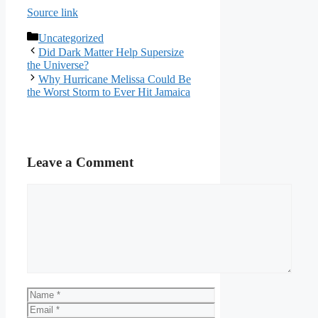
Source link
Categories
Uncategorized
Did Dark Matter Help Supersize
the Universe?
Why Hurricane Melissa Could Be
the Worst Storm to Ever Hit Jamaica
Leave a Comment
Comment
Name
Email