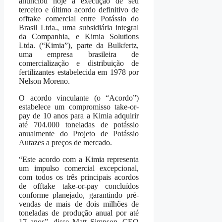
anunciou hoje a execução de seu
terceiro e último acordo definitivo de
offtake comercial entre Potássio do
Brasil Ltda., uma subsidiária integral
da Companhia, e Kimia Solutions
Ltda. (“Kimia”), parte da Bulkfertz,
uma empresa brasileira de
comercialização e distribuição de
fertilizantes estabelecida em 1978 por
Nelson Moreno.
O acordo vinculante (o “Acordo”)
estabelece um compromisso take-or-
pay de 10 anos para a Kimia adquirir
até 704.000 toneladas de potássio
anualmente do Projeto de Potássio
Autazes a preços de mercado.
“Este acordo com a Kimia representa
um impulso comercial excepcional,
com todos os três principais acordos
de offtake take-or-pay concluídos
conforme planejado, garantindo pré-
vendas de mais de dois milhões de
toneladas de produção anual por até
17 anos”, disse Matt Simpson, CEO