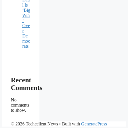
l Is
‘Big
Win
’
Ove
r
De
moc
rats
Recent
Comments
No
comments
to show.
© 2026 Techcellent News
• Built with
GeneratePress