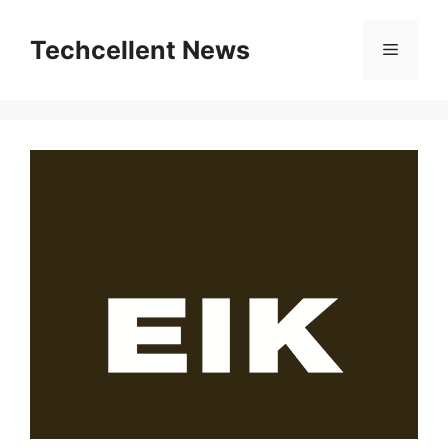
Skip
to
Techcellent News
Menu
content