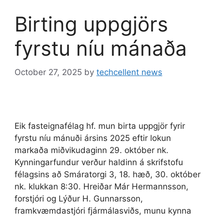
Birting uppgjörs
fyrstu níu mánaða
October 27, 2025
by
techcellent news
Eik fasteignafélag hf. mun birta uppgjör fyrir
fyrstu níu mánuði ársins 2025 eftir lokun
markaða miðvikudaginn 29. október nk.
Kynningarfundur verður haldinn á skrifstofu
félagsins að Smáratorgi 3, 18. hæð, 30. október
nk. klukkan 8:30. Hreiðar Már Hermannsson,
forstjóri og Lýður H. Gunnarsson,
framkvæmdastjóri fjármálasviðs, munu kynna