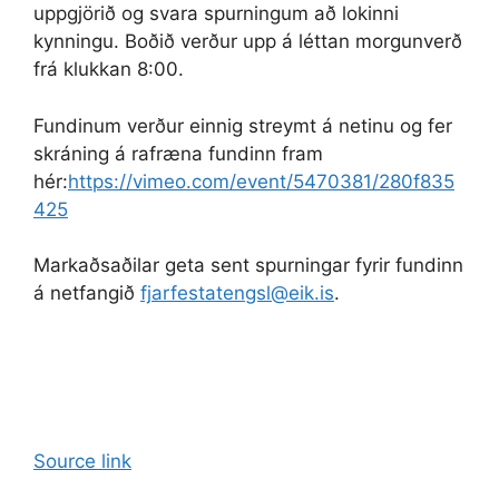
uppgjörið og svara spurningum að lokinni
kynningu. Boðið verður upp á léttan morgunverð
frá klukkan 8:00.
Fundinum verður einnig streymt á netinu og fer
skráning á rafræna fundinn fram
hér:
https://vimeo.com/event/5470381/280f835
425
Markaðsaðilar geta sent spurningar fyrir fundinn
á netfangið
fjarfestatengsl@eik.is
.
Source link