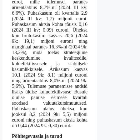
eurot, mille tulemusel paranes
ärirentaablus 8,7%-ni (2024 III kv:
6,6%). Puhaskasum oli kvartalis 2,9
(2024 III kv: 1,7) miljonit eurot.
Puhaskasum aktsia kohta tõusis 0,16
(2024 III kv: 0,09) euroni. Üheksa
kuu brutokasum kasvas 20,6 (2024
9k: 19,1) miljoni euroni ning
marginaal paranes 16,3%-ni (2024 9k:
13,2%), mida toetas strateegiline
keskendumine kvaliteedile,
kuluefektiivsusele ja stabiilsele
kasumlikkusele. Ärikasum kasvas
10,1 (2024 9k: 8,1) miljoni euroni
ning ärirentaablus 8,0%-ni (2024 9k:
5,6%). Tulemuse paranemisse andsid
lisaks üldise kuluefektiivsuse tõusule
olulise panuse esimese kvartali
soodsad valuutakursimuutused.
Puhaskasum ulatus üheksa kuu
jooksul 8,2 (2024 9k: 5,5) miljoni
euroni ning puhaskasum aktsia kohta
oli 0,44 (2024 9k: 0,30) eurot.
Põhitegevusala ja turud