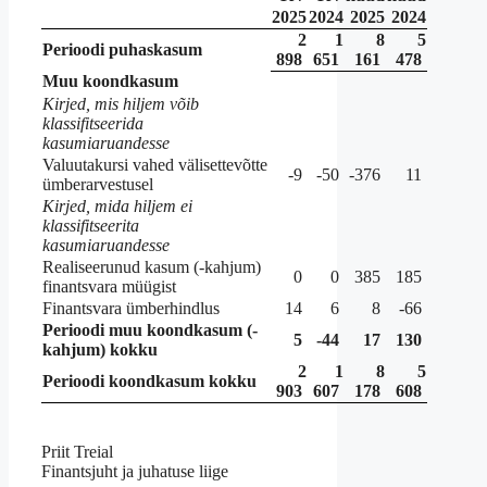
2025
2024
2025
2024
2
1
8
5
Perioodi puhaskasum
898
651
161
478
Muu koondkasum
Kirjed, mis hiljem võib
klassifitseerida
kasumiaruandesse
Valuutakursi vahed välisettevõtte
-9
-50
-376
11
ümberarvestusel
Kirjed, mida hiljem ei
klassifitseerita
kasumiaruandesse
Realiseerunud kasum (-kahjum)
0
0
385
185
finantsvara müügist
Finantsvara ümberhindlus
14
6
8
-66
Perioodi muu koondkasum (-
5
-44
17
130
kahjum) kokku
2
1
8
5
Perioodi koondkasum kokku
903
607
178
608
Priit Treial
Finantsjuht ja juhatuse liige