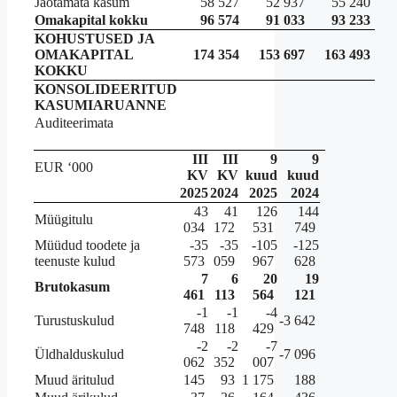
Jaotamata kasum
58 527
52 937
55 240
Omakapital kokku
96 574
91 033
93 233
KOHUSTUSED JA
OMAKAPITAL
174 354
153 697
163 493
KOKKU
KONSOLIDEERITUD
KASUMIARUANNE
Auditeerimata
III
III
9
9
EUR ‘000
KV
KV
kuud
kuud
2025
2024
2025
2024
43
41
126
144
Müügitulu
034
172
531
749
Müüdud toodete ja
-35
-35
-105
-125
teenuste kulud
573
059
967
628
7
6
20
19
Brutokasum
461
113
564
121
-1
-1
-4
Turustuskulud
-3 642
748
118
429
-2
-2
-7
Üldhalduskulud
-7 096
062
352
007
Muud äritulud
145
93
1 175
188