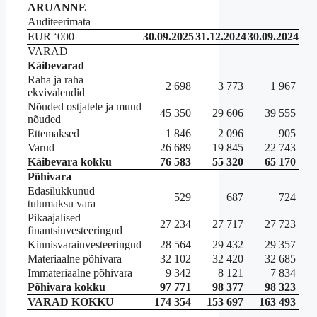
ARUANNE
Auditeerimata
EUR ‘000
30.09.2025
31.12.2024
30.09.2024
VARAD
Käibevarad
Raha ja raha
2 698
3 773
1 967
ekvivalendid
Nõuded ostjatele ja muud
45 350
29 606
39 555
nõuded
Ettemaksed
1 846
2 096
905
Varud
26 689
19 845
22 743
Käibevara kokku
76 583
55 320
65 170
Põhivara
Edasilükkunud
529
687
724
tulumaksu vara
Pikaajalised
27 234
27 717
27 723
finantsinvesteeringud
Kinnisvarainvesteeringud
28 564
29 432
29 357
Materiaalne põhivara
32 102
32 420
32 685
Immateriaalne põhivara
9 342
8 121
7 834
Põhivara kokku
97 771
98 377
98 323
VARAD KOKKU
174 354
153 697
163 493