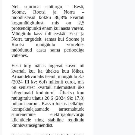
Neli suurimat sihtturgu – Eesti,
Soome, Rootsi ja Norra –
moodustasid kokku 86,8% kvartali
kogumüügitulust, mis on 2,5
protsendipunkti enam kui aasta varem.
Müügitulu kasv tuli eeskätt Eesti ja
Norra turgudelt, samas kui Soome ja
Rootsi müügitulu võrreldes
möödunud aasta sama perioodiga
vähenes.
Eesti turg näitas tugevat kasvu nii
kvartali kui ka üheksa kuu lõikes.
Aruandekvartalis teeniti müügitulu 8,7
(2024 III kv: 6,4) miljonit eurot, mis
on senistest kvartali tulemustest üks
kõrgeimaid koduturul. Üheksa kuu
müügitulu ulatus 20,6 (2024 9k: 17,8)
miljoni euroni. Kasvu toetas eelkõige
kompaktalajaamade tarnemahtude
suurenemine elektrijaotusvõrgu
klientidele ning stabiilne renditulu
kinnisvarasegmendist.