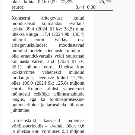
aktsia kohta
0,16
0,09
77,8%
46,7%
(eurot)
0,44
0,30
Kontserni äritegevuse kulud
moodustasid kolmandas kvartalis
kokku 39,4 (2024 III kv: 38,5) ning
üheksa kuuga 117,4 (2024 9k: 136,4)
miljonit eurot. Valdava osa
äritegevuskuludest moodustavad
müüdud toodete ja teenuste kulud, mis
olid aruandekvartalis veidi suuremad
kui aasta varem, 35,6 (2024 III kv:
35,1) miljonit eurot. Üheksa kuu
kokkuvõttes vähenesid müüdud
toodangu ja teenuste kulud 15,7%,
olles 106,0 (2024 9k: 125,6) miljonit
eurot. Kulude olulist vähenemist
mõjutasid eelkõige tellimusmahtude
langus, aga ka tootmisprotsesside
optimeerimine ja tarneahela tõhusam
juhtimine.
Turustuskuld kasvasid mõlemas
võrdlusperioodis – kvartali lõikes 0,6
ja üheksa kuu võrdluses 0,8 miljonit