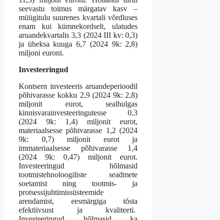
seevastu toimus märgatav kasv –
müügitulu suurenes kvartali võrdluses
enam kui kümnekordselt, ulatudes
aruandekvartalis 3,3 (2024 III kv: 0,3)
ja üheksa kuuga 6,7 (2024 9k: 2,8)
miljoni euroni.
Investeeringud
Kontsern investeeris aruandeperioodil
põhivarasse kokku 2,9 (2024 9k: 2,8)
miljonit eurot, sealhulgas
kinnisvarainvesteeringutesse 0,3
(2024 9k: 1,4) miljonit eurot,
materiaalsesse põhivarasse 1,2 (2024
9k: 0,7) miljonit eurot ja
immateriaalsesse põhivarasse 1,4
(2024 9k: 0,47) miljonit eurot.
Investeeringud hõlmasid
tootmistehnoloogiliste seadmete
soetamist ning tootmis- ja
protsessijuhtimissüsteemide
arendamist, eesmärgiga tõsta
efektiivsust ja kvaliteeti.
Investeeringud hõlmasid ka