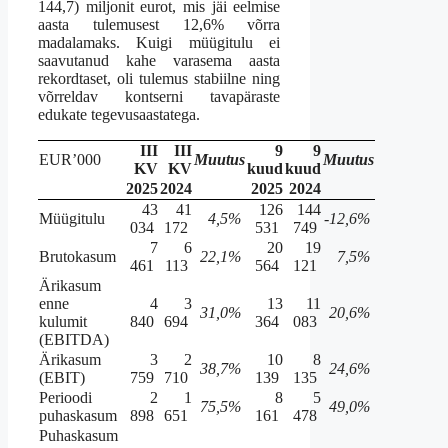
144,7) miljonit eurot, mis jäi eelmise
aasta tulemusest 12,6% võrra
madalamaks. Kuigi müügitulu ei
saavutanud kahe varasema aasta
rekordtaset, oli tulemus stabiilne ning
võrreldav kontserni tavapäraste
edukate tegevusaastatega.
III
III
9
9
EUR’000
Muutus
Muutus
KV
KV
kuud
kuud
2025
2024
2025
2024
43
41
126
144
Müügitulu
4,5%
-12,6%
034
172
531
749
7
6
20
19
Brutokasum
22,1%
7,5%
461
113
564
121
Ärikasum
enne
4
3
13
11
31,0%
20,6%
kulumit
840
694
364
083
(EBITDA)
Ärikasum
3
2
10
8
38,7%
24,6%
(EBIT)
759
710
139
135
Perioodi
2
1
8
5
75,5%
49,0%
puhaskasum
898
651
161
478
Puhaskasum