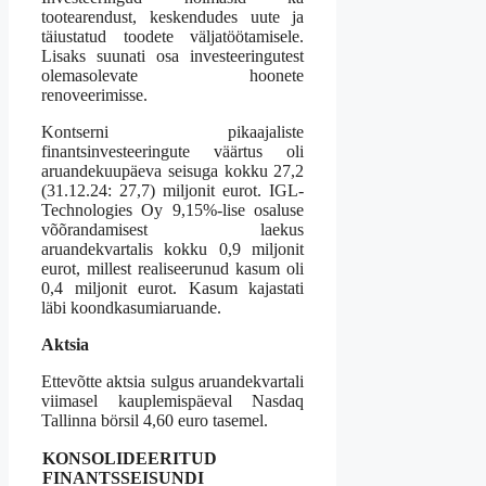
tootearendust, keskendudes uute ja
täiustatud toodete väljatöötamisele.
Lisaks suunati osa investeeringutest
olemasolevate hoonete
renoveerimisse.
Kontserni pikaajaliste
finantsinvesteeringute väärtus oli
aruandekuupäeva seisuga kokku 27,2
(31.12.24: 27,7) miljonit eurot. IGL-
Technologies Oy 9,15%-lise osaluse
võõrandamisest laekus
aruandekvartalis kokku 0,9 miljonit
eurot, millest realiseerunud kasum oli
0,4 miljonit eurot. Kasum kajastati
läbi koondkasumiaruande.
Aktsia
Ettevõtte aktsia sulgus aruandekvartali
viimasel kauplemispäeval Nasdaq
Tallinna börsil 4,60 euro tasemel.
KONSOLIDEERITUD
FINANTSSEISUNDI