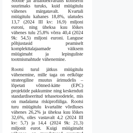
Soome jäi aruandekvartalis kontserni
suurimaks turuks, kuid müügitulu
vähenes märgatavalt. Kvartali
müügitulu kahanes 18,8%, ulatudes
13,7 (2024 III kv: 16,9) miljoni
euroni, ning üheksa kuu lõikes
vähenes tulu 25,8% võrra 40,4 (2024
9k: 54,5) miljoni euroni. Languse
põhjustasid peamiselt
komplekttalajaamade väiksem
müügimaht ja lepinguliste
tootmismahtude vähenemine.
Rootsi turul jätkus müügitulu
vähenemine, mille taga on eelkõige
strateegiline muutus ärimudelis –
lõpetati võtmed-kätte (EPC)
projektide pakkumine ning keskenduti
standardiseeritud tehasetoodetele, mis
on madalama riskiprofiiliga. Rootsi
turu müügitulu kvartalite võrdluses
vähenes 26,2% ja üheksa kuu lõikes
32,6%, olles vastavalt 4,2 (2024 III
kv: 5,7) ja 14,4 (2024 9k: 21,3)
miljonit eurot. Kuigi müügimaht