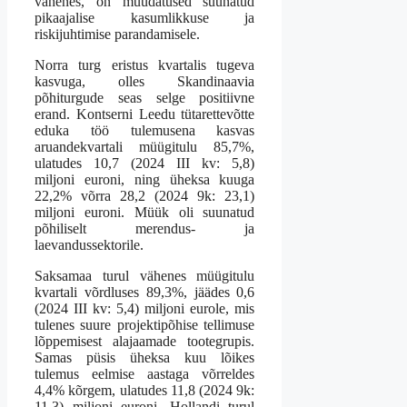
vähenes, on muudatused suunatud
pikaajalise kasumlikkuse ja
riskijuhtimise parandamisele.
Norra turg eristus kvartalis tugeva
kasvuga, olles Skandinaavia
põhiturgude seas selge positiivne
erand. Kontserni Leedu tütarettevõtte
eduka töö tulemusena kasvas
aruandekvartali müügitulu 85,7%,
ulatudes 10,7 (2024 III kv: 5,8)
miljoni euroni, ning üheksa kuuga
22,2% võrra 28,2 (2024 9k: 23,1)
miljoni euroni. Müük oli suunatud
põhiliselt merendus- ja
laevandussektorile.
Saksamaa turul vähenes müügitulu
kvartali võrdluses 89,3%, jäädes 0,6
(2024 III kv: 5,4) miljoni eurole, mis
tulenes suure projektipõhise tellimuse
lõppemisest alajaamade tootegrupis.
Samas püsis üheksa kuu lõikes
tulemus eelmise aastaga võrreldes
4,4% kõrgem, ulatudes 11,8 (2024 9k:
11,3) miljoni euroni. Hollandi turul