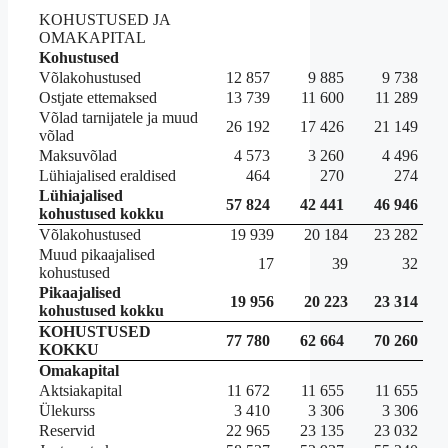
KOHUSTUSED JA
OMAKAPITAL
Kohustused
Võlakohustused
12 857
9 885
9 738
Ostjate ettemaksed
13 739
11 600
11 289
Võlad tarnijatele ja muud
26 192
17 426
21 149
võlad
Maksuvõlad
4 573
3 260
4 496
Lühiajalised eraldised
464
270
274
Lühiajalised
57 824
42 441
46 946
kohustused kokku
Võlakohustused
19 939
20 184
23 282
Muud pikaajalised
17
39
32
kohustused
Pikaajalised
19 956
20 223
23 314
kohustused kokku
KOHUSTUSED
77 780
62 664
70 260
KOKKU
Omakapital
Aktsiakapital
11 672
11 655
11 655
Ülekurss
3 410
3 306
3 306
Reservid
22 965
23 135
23 032