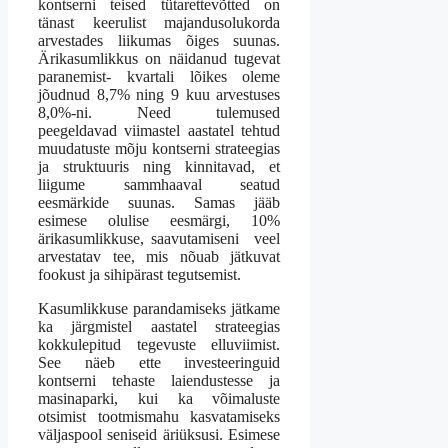
kontserni teised tütarettevõtted on
tänast keerulist majandusolukorda
arvestades liikumas õiges suunas.
Ärikasumlikkus on näidanud tugevat
paranemist- kvartali lõikes oleme
jõudnud 8,7% ning 9 kuu arvestuses
8,0%-ni. Need tulemused
peegeldavad viimastel aastatel tehtud
muudatuste mõju kontserni strateegias
ja struktuuris ning kinnitavad, et
liigume sammhaaval seatud
eesmärkide suunas. Samas jääb
esimese olulise eesmärgi, 10%
ärikasumlikkuse, saavutamiseni veel
arvestatav tee, mis nõuab jätkuvat
fookust ja sihipärast tegutsemist.
Kasumlikkuse parandamiseks jätkame
ka järgmistel aastatel strateegias
kokkulepitud tegevuste elluviimist.
See näeb ette investeeringuid
kontserni tehaste laiendustesse ja
masinaparki, kui ka võimaluste
otsimist tootmismahu kasvatamiseks
väljaspool seniseid äriüksusi. Esimese