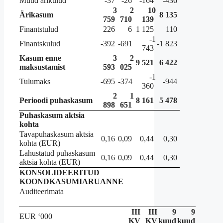
Muud ärikulud
-37
-26
-164
-436
3
2
10
Ärikasum
8 135
759
710
139
Finantstulud
226
6
1 125
110
-1
Finantskulud
-392
-691
-1 823
743
Kasum enne
3
2
9 521
6 422
maksustamist
593
025
-1
Tulumaks
-695
-374
-944
360
2
1
Perioodi puhaskasum
8 161
5 478
898
651
Puhaskasum aktsia
kohta
Tavapuhaskasum aktsia
0,16
0,09
0,44
0,30
kohta (EUR)
Lahustatud puhaskasum
0,16
0,09
0,44
0,30
aktsia kohta (EUR)
KONSOLIDEERITUD
KOONDKASUMIARUANNE
Auditeerimata
III
III
9
9
EUR ‘000
KV
KV
kuud
kuud