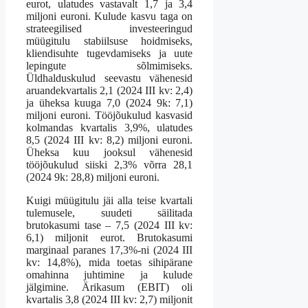
eurot, ulatudes vastavalt 1,7 ja 3,4
miljoni euroni. Kulude kasvu taga on
strateegilised investeeringud
müügitulu stabiilsuse hoidmiseks,
kliendisuhte tugevdamiseks ja uute
lepingute sõlmimiseks.
Üldhalduskulud seevastu vähenesid
aruandekvartalis 2,1 (2024 III kv: 2,4)
ja üheksa kuuga 7,0 (2024 9k: 7,1)
miljoni euroni. Tööjõukulud kasvasid
kolmandas kvartalis 3,9%, ulatudes
8,5 (2024 III kv: 8,2) miljoni euroni.
Üheksa kuu jooksul vähenesid
tööjõukulud siiski 2,3% võrra 28,1
(2024 9k: 28,8) miljoni euroni.
Kuigi müügitulu jäi alla teise kvartali
tulemusele, suudeti säilitada
brutokasumi tase – 7,5 (2024 III kv:
6,1) miljonit eurot. Brutokasumi
marginaal paranes 17,3%-ni (2024 III
kv: 14,8%), mida toetas sihipärane
omahinna juhtimine ja kulude
jälgimine. Ärikasum (EBIT) oli
kvartalis 3,8 (2024 III kv: 2,7) miljonit