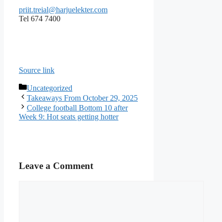
priit.treial@harjuelekter.com
Tel 674 7400
Source link
Categories
Uncategorized
Takeaways From October 29, 2025
College football Bottom 10 after
Week 9: Hot seats getting hotter
Leave a Comment
Comment