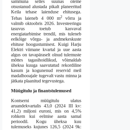
sammuna selles suunas oleme
otsustanud alustada pikalt planeeritud
Keila tehase laienduse ehitusega.
2
Tehas laieneb 4 000 m
võrra ja
valmib oktoobris 2026. Investeeringu
tasuvus toetub kasvaval
energiatarbimise trendil, mis tuleneb
eelkõige võrgu- ja andmekeskuste
ehituse hoogustumisest. Kuigi Harju
Elektri viimane kvartal ja uue aasta
algus on tavapäraselt olnud tulemuste
mõttes tagasihoidlikud, võimaldab
üheksa kuuga saavutatud rekordiline
kasum ja kogunenud reservid meil
madalhooajale tugevalt vastu minna ja
jätkata plaanitud tegevustega.
Müügitulu ja finantstulemused
Kontserni müügitulu ulatus
aruandekvartalis 43,0 (2024 III kv:
41,2) miljoni euroni, mis on 4,5%
rohkem kui eelmise aasta samal
perioodil. Kogu üheksa kuu
tulemuseks kujunes 126,5 (2024 9k: