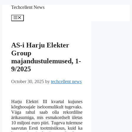
Skip
Techcellent News
to
content
Menu
AS-i Harju Elekter
Group
majandustulemused, 1-
9/2025
October 30, 2025
by
techcellent news
Harju Elektri III kvartal kujunes
kõrghooajale iseloomulikult tugevaks.
Väga rahul saab olla rekordilise
ärikasumiga, mis esmakordselt ületas
10 miljoni euro piiri. Tugeva tulemuse
saavutas Eesti tootmisüksus, kuid ka